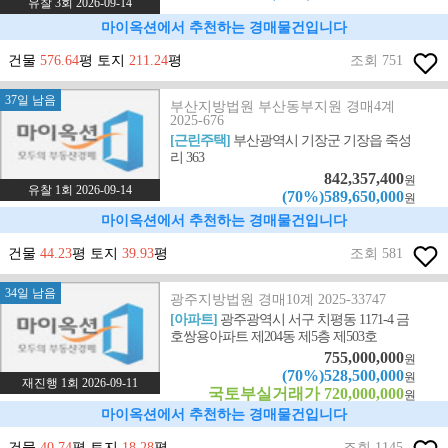
유찰 3회 2026-09-14
마이옥션에서 추천하는 경매물건입니다
건물
576.64
평 토지
211.24
평
조회 751
37일 남음
부산지방법원 부산동부지원 경매4계
2025-676
[근린주택]
부산광역시 기장군 기장읍 죽성
리 363
842,357,400
원
유찰 1회 2026-09-14
(70%)589,650,000
원
마이옥션에서 추천하는 경매물건입니다
건물
44.23
평 토지
39.93
평
조회 581
34일 남음
광주지방법원 경매10계 2025-33747
[아파트]
광주광역시 서구 치평동 1171-4 금
호쌍용아파트 제204동 제5층 제503호
755,000,000
원
(70%)528,500,000
원
재진행 1회 2026-09-11
국토부실거래가 720,000,000
원
마이옥션에서 추천하는 경매물건입니다
건물
40.74
평 토지
18.28
평
조회 1145