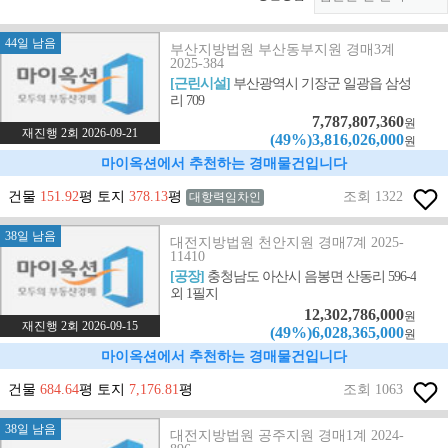
44일 남음
부산지방법원 부산동부지원 경매3계
2025-384
[근린시설]
부산광역시 기장군 일광읍 삼성
리 709
7,787,807,360
원
재진행 2회 2026-09-21
(49%)3,816,026,000
원
마이옥션에서 추천하는 경매물건입니다
건물
151.92
평 토지
378.13
평
조회 1322
대항력임차인
38일 남음
대전지방법원 천안지원 경매7계 2025-
11410
[공장]
충청남도 아산시 음봉면 산동리 596-4
외 1필지
12,302,786,000
원
재진행 2회 2026-09-15
(49%)6,028,365,000
원
마이옥션에서 추천하는 경매물건입니다
건물
684.64
평 토지
7,176.81
평
조회 1063
38일 남음
대전지방법원 공주지원 경매1계 2024-