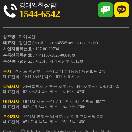
경매입찰상담
1544-6542
상호명
: 마이옥션
대표자
: 정민준 (email. lnccorp433@my-auction.co.kr)
사업자등록번호
: 127-86-29704
부동산등록번호
: 제41150-2023-00040호
통신판매업신고
: 제2011-경기의정부-0312호
본사
: 경기도 의정부시 녹양로 41 (가능동) 풍전빌딩 2층
대표전화 : 1544-6542 | 팩스 : 031-826-8923
강남지사
: 서울특별시 서초구 서초대로 347 서초크로바타워 6층
대표전화 : 02-6952-4240 | 팩스 : 02-6952-4230
대전지사
: 대전시 서구 둔산로 123번길 43, PJ빌딩 302호
대표전화 : 042-716-3445 | 팩스 : 042-716-7366
부산지사
: 부산시 연제구 법원로32번길 9 고려빌딩 2층
대표전화 : 051-714-1454 | 팩스 : 051-714-1450
Copyright ⓒ 2010 L&C Real Estate Brokerage Firm Inc. All rights