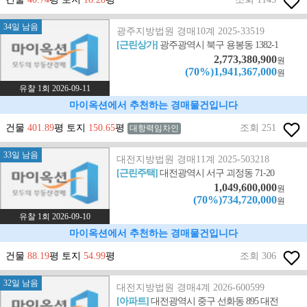
34일 남음
광주지방법원 경매10계 2025-33519
[근린상가]
광주광역시 북구 용봉동 1382-1
2,773,380,900
원
(70%)1,941,367,000
원
유찰 1회 2026-09-11
마이옥션에서 추천하는 경매물건입니다
건물
401.89
평 토지
150.65
평
조회 251
대항력임차인
33일 남음
대전지방법원 경매11계 2025-503218
[근린주택]
대전광역시 서구 괴정동 71-20
1,049,600,000
원
(70%)734,720,000
원
유찰 1회 2026-09-10
마이옥션에서 추천하는 경매물건입니다
건물
88.19
평 토지
54.99
평
조회 306
32일 남음
대전지방법원 경매4계 2026-600599
[아파트]
대전광역시 중구 선화동 895 대전