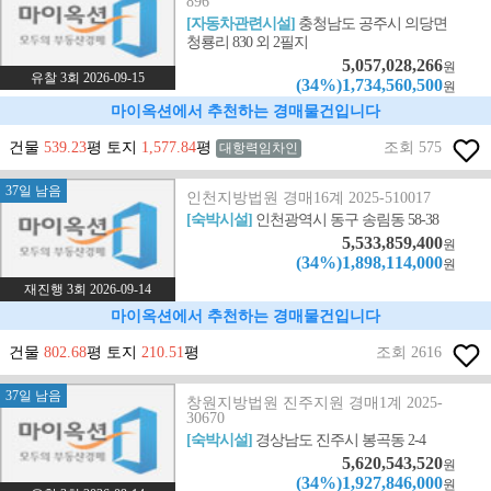
896
[자동차관련시설]
충청남도 공주시 의당면
청룡리 830 외 2필지
5,057,028,266
원
유찰 3회 2026-09-15
(34%)1,734,560,500
원
마이옥션에서 추천하는 경매물건입니다
건물
539.23
평 토지
1,577.84
평
조회 575
대항력임차인
37일 남음
인천지방법원 경매16계 2025-510017
[숙박시설]
인천광역시 동구 송림동 58-38
5,533,859,400
원
(34%)1,898,114,000
원
재진행 3회 2026-09-14
마이옥션에서 추천하는 경매물건입니다
건물
802.68
평 토지
210.51
평
조회 2616
37일 남음
창원지방법원 진주지원 경매1계 2025-
30670
[숙박시설]
경상남도 진주시 봉곡동 2-4
5,620,543,520
원
(34%)1,927,846,000
원