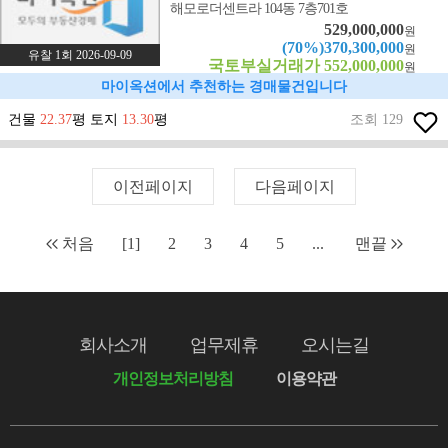
해모로더센트라 104동 7층701호
529,000,000
원
(70%)370,300,000
원
유찰 1회 2026-09-09
국토부실거래가 552,000,000
원
마이옥션에서 추천하는 경매물건입니다
건물
22.37
평 토지
13.30
평
조회 129
이전페이지
다음페이지
처음
[1]
2
3
4
5
...
맨끝
회사소개
업무제휴
오시는길
개인정보처리방침
이용약관