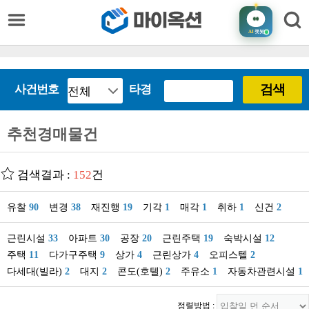
AI
챗봇
검색
사건번호
타경
추천경매물건
검색결과 :
152
건
유찰
90
변경
38
재진행
19
기각
1
매각
1
취하
1
신건
2
근린시설
33
아파트
30
공장
20
근린주택
19
숙박시설
12
주택
11
다가구주택
9
상가
4
근린상가
4
오피스텔
2
다세대(빌라)
2
대지
2
콘도(호텔)
2
주유소
1
자동차관련시설
1
정렬방법 :