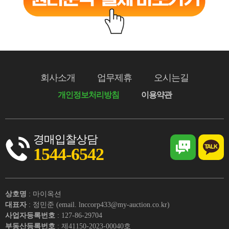
회사소개
업무제휴
오시는길
개인정보처리방침
이용약관
경매입찰상담
1544-6542
상호명
: 마이옥션
대표자
: 정민준 (email. lnccorp433@my-auction.co.kr)
사업자등록번호
: 127-86-29704
부동산등록번호
: 제41150-2023-00040호