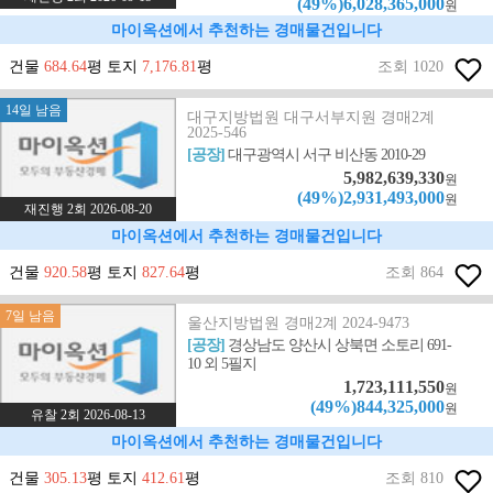
(49%)6,028,365,000
원
마이옥션에서 추천하는 경매물건입니다
건물
684.64
평 토지
7,176.81
평
조회 1020
14일 남음
대구지방법원 대구서부지원 경매2계
2025-546
[공장]
대구광역시 서구 비산동 2010-29
5,982,639,330
원
(49%)2,931,493,000
원
재진행 2회 2026-08-20
마이옥션에서 추천하는 경매물건입니다
건물
920.58
평 토지
827.64
평
조회 864
7일 남음
울산지방법원 경매2계 2024-9473
[공장]
경상남도 양산시 상북면 소토리 691-
10 외 5필지
1,723,111,550
원
(49%)844,325,000
원
유찰 2회 2026-08-13
마이옥션에서 추천하는 경매물건입니다
건물
305.13
평 토지
412.61
평
조회 810