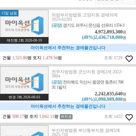
13일 남음
의정부지방법원 고양지원 경매10계
2025-62201
[공장]
경기도 파주시 문산읍 선유리 1374-3
4,972,893,300
원
(49%)2,436,718,000
원
재진행 2회 2026-08-19
마이옥션에서 추천하는 경매물건입니다
건물
1,521.80
평 토지
1,479.56
평
조회 1729
전주지방법원 군산지원 경매2계 2022-
3804
[공장]
전라북도 익산시 왕궁면 동촌리 708
외 1필지
2,242,835,640
원
변경 3회 2026-08-03
(49%)1,098,989,000
원
마이옥션에서 추천하는 경매물건입니다
건물
508.17
평 토지
1,042.11
평
조회 1422
유치권
부산지방법원 부산동부지원 경매5계
2025-716