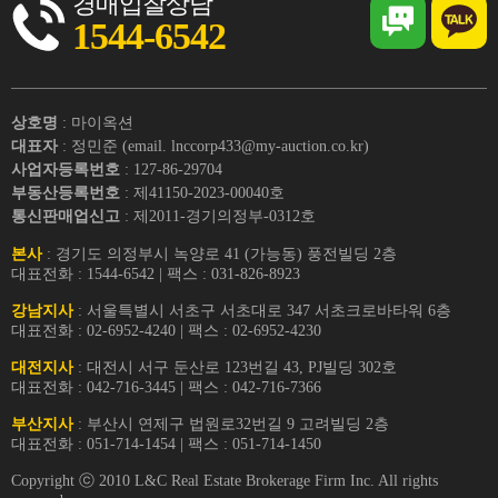
경매입찰상담
1544-6542
상호명
: 마이옥션
대표자
: 정민준 (email. lnccorp433@my-auction.co.kr)
사업자등록번호
: 127-86-29704
부동산등록번호
: 제41150-2023-00040호
통신판매업신고
: 제2011-경기의정부-0312호
본사
: 경기도 의정부시 녹양로 41 (가능동) 풍전빌딩 2층
대표전화 : 1544-6542 | 팩스 : 031-826-8923
강남지사
: 서울특별시 서초구 서초대로 347 서초크로바타워 6층
대표전화 : 02-6952-4240 | 팩스 : 02-6952-4230
대전지사
: 대전시 서구 둔산로 123번길 43, PJ빌딩 302호
대표전화 : 042-716-3445 | 팩스 : 042-716-7366
부산지사
: 부산시 연제구 법원로32번길 9 고려빌딩 2층
대표전화 : 051-714-1454 | 팩스 : 051-714-1450
Copyright ⓒ 2010 L&C Real Estate Brokerage Firm Inc. All rights