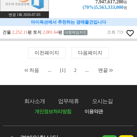
7,947,617,280
원
(70%)5,563,333,000
원
변경 1회 2026-07-03
마이옥션에서 추천하는 경매물건입니다
건물
2,252.11
평 토지
2,001.64
평
조회 719
대항력임차인
이전페이지
다음페이지
처음
...
[1]
2
...
맨끝
회사소개
업무제휴
오시는길
개인정보처리방침
이용약관