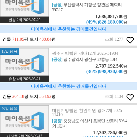
[공장]
부산광역시 기장군 정관읍 매학리
397-17
1,686,081,700
원
변경 2회 2026-07-20
(49%)826,180,000
원
마이옥션에서 추천하는 경매물건입니다
건물
711.05
평 토지
488.84
평
조회 1277
15일 남음
광주지방법원 경매12계 2025-31984
[공장]
광주광역시 광산구 고룡동 1014
2,787,192,540
원
(36%)998,930,000
원
유찰 4회 2026-08-21
마이옥션에서 추천하는 경매물건입니다
건물
204.18
평 토지
354.92
평
조회 1134
40일 남음
대전지방법원 천안지원 경매7계 2025-
11410
[공장]
충청남도 아산시 음봉면 산동리 596-4
외 1필지
12,302,786,000
원
재진행 2회 2026-09-15