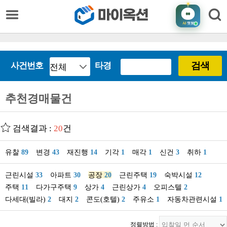
AI
챗봇
검색
사건번호
타경
추천경매물건
검색결과 :
20
건
유찰
89
변경
43
재진행
14
기각
1
매각
1
신건
3
취하
1
근린시설
33
아파트
30
공장
20
근린주택
19
숙박시설
12
주택
11
다가구주택
9
상가
4
근린상가
4
오피스텔
2
다세대(빌라)
2
대지
2
콘도(호텔)
2
주유소
1
자동차관련시설
1
정렬방법 :