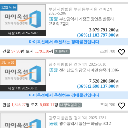
32일 남음
부산지방법원 부산동부지원 경매2계
2023-5286
[공장]
부산광역시 기장군 장안읍 반룡리
25-8 외 2필지
3,079,791,200
원
유찰 4회 2026-09-07
(36%)1,103,797,000
원
마이옥션에서 추천하는 경매물건입니다
건물
97.90
평 토지
1,791.10
평
조회 788
지분매각
5일 남음
광주지방법원 경매4계 2025-5610
[공장]
전라남도 영광군 대마면 송죽리 1016-
1
7,528,280,600
원
(36%)2,698,137,000
원
유찰 4회 2026-08-11
마이옥션에서 추천하는 경매물건입니다
건물
1,846.27
평 토지
5,000.11
평
조회 780
대항력임차인
광주지방법원 경매9계 2025-1281
[공장]
광주광역시 광산구 하남동 503-2