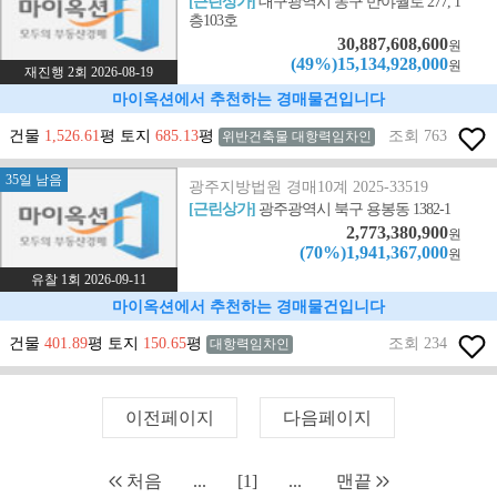
[근린상가]
대구광역시 동구 반야월로 277, 1
층103호
30,887,608,600
원
(49%)15,134,928,000
원
재진행 2회 2026-08-19
마이옥션에서 추천하는 경매물건입니다
건물
1,526.61
평 토지
685.13
평
조회 763
위반건축물 대항력임차인
35일 남음
광주지방법원 경매10계 2025-33519
[근린상가]
광주광역시 북구 용봉동 1382-1
2,773,380,900
원
(70%)1,941,367,000
원
유찰 1회 2026-09-11
마이옥션에서 추천하는 경매물건입니다
건물
401.89
평 토지
150.65
평
조회 234
대항력임차인
이전페이지
다음페이지
처음
...
[1]
...
맨끝