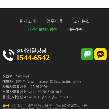
회사소개
업무제휴
오시는길
개인정보처리방침
이용약관
경매입찰상담
1544-6542
상호명
: 마이옥션
대표자
: 정민준 (email. lnccorp433@my-auction.co.kr)
사업자등록번호
: 127-86-29704
부동산등록번호
: 제41150-2023-00040호
통신판매업신고
: 제2011-경기의정부-0312호
본사
: 경기도 의정부시 녹양로 41 (가능동) 풍전빌딩 2층