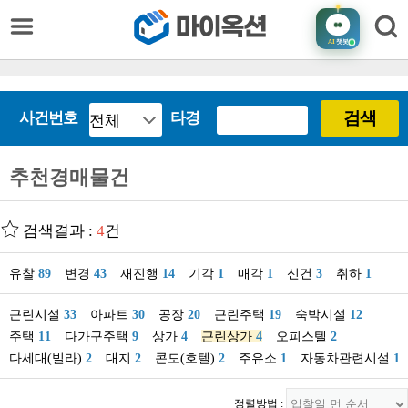
AI
챗봇
검색
사건번호
타경
추천경매물건
검색결과 :
4
건
유찰
89
변경
43
재진행
14
기각
1
매각
1
신건
3
취하
1
근린시설
33
아파트
30
공장
20
근린주택
19
숙박시설
12
주택
11
다가구주택
9
상가
4
근린상가
4
오피스텔
2
다세대(빌라)
2
대지
2
콘도(호텔)
2
주유소
1
자동차관련시설
1
정렬방법 :