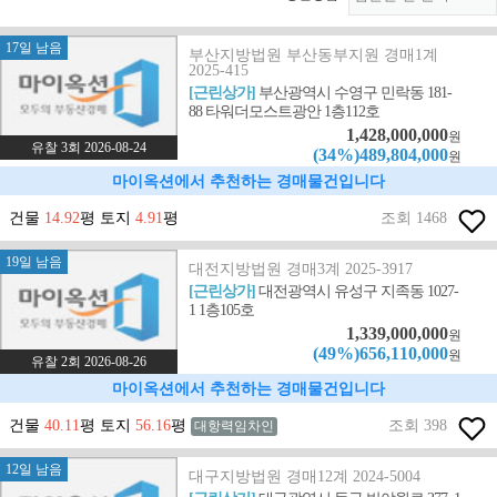
17일 남음
부산지방법원 부산동부지원 경매1계
2025-415
[근린상가]
부산광역시 수영구 민락동 181-
88 타워더모스트광안 1층112호
1,428,000,000
원
유찰 3회 2026-08-24
(34%)489,804,000
원
마이옥션에서 추천하는 경매물건입니다
건물
14.92
평 토지
4.91
평
조회 1468
19일 남음
대전지방법원 경매3계 2025-3917
[근린상가]
대전광역시 유성구 지족동 1027-
1 1층105호
1,339,000,000
원
(49%)656,110,000
원
유찰 2회 2026-08-26
마이옥션에서 추천하는 경매물건입니다
건물
40.11
평 토지
56.16
평
조회 398
대항력임차인
12일 남음
대구지방법원 경매12계 2024-5004