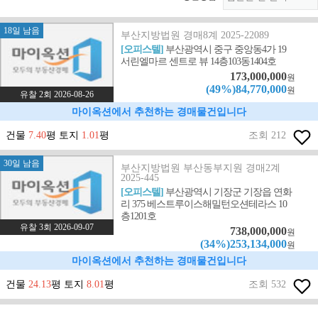
18일 남음
부산지방법원 경매8계 2025-22089
[오피스텔]
부산광역시 중구 중앙동4가 19
서린엘마르 센트로 뷰 14층103동1404호
173,000,000
원
(49%)84,770,000
원
유찰 2회 2026-08-26
마이옥션에서 추천하는 경매물건입니다
건물
7.40
평 토지
1.01
평
조회 212
30일 남음
부산지방법원 부산동부지원 경매2계
2025-445
[오피스텔]
부산광역시 기장군 기장읍 연화
리 375 베스트루이스해밀턴오션테라스 10
층1201호
유찰 3회 2026-09-07
738,000,000
원
(34%)253,134,000
원
마이옥션에서 추천하는 경매물건입니다
건물
24.13
평 토지
8.01
평
조회 532