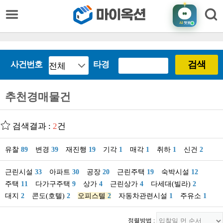
AI
챗봇
검색
사건번호
타경
추천경매물건
검색결과 :
2
건
유찰
89
변경
39
재진행
19
기각
1
매각
1
취하
1
신건
2
근린시설
33
아파트
30
공장
20
근린주택
19
숙박시설
12
주택
11
다가구주택
9
상가
4
근린상가
4
다세대(빌라)
2
대지
2
콘도(호텔)
2
오피스텔
2
자동차관련시설
1
주유소
1
정렬방법 :