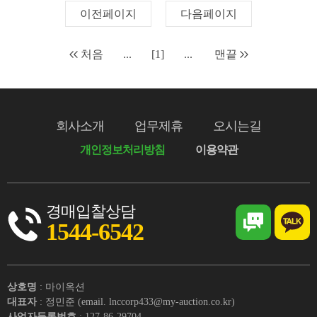
이전페이지
다음페이지
처음
...
[1]
...
맨끝
회사소개
업무제휴
오시는길
개인정보처리방침
이용약관
경매입찰상담
1544-6542
상호명
: 마이옥션
대표자
: 정민준 (email. lnccorp433@my-auction.co.kr)
사업자등록번호
: 127-86-29704