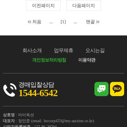
이전페이지
다음페이지
처음
...
[1]
...
맨끝
회사소개
업무제휴
오시는길
개인정보처리방침
이용약관
경매입찰상담
1544-6542
상호명
: 마이옥션
대표자
: 정민준 (email. lnccorp433@my-auction.co.kr)
사업자등록번호
: 127-86-29704