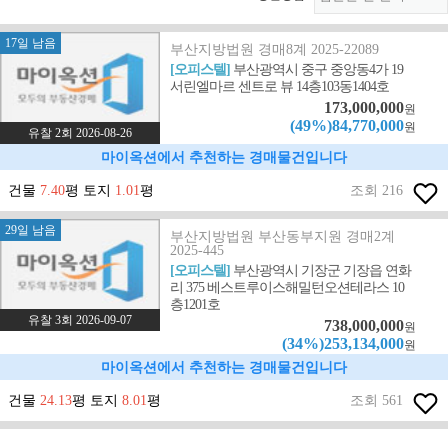
17일 남음
부산지방법원 경매8계 2025-22089
[오피스텔]
부산광역시 중구 중앙동4가 19
서린엘마르 센트로 뷰 14층103동1404호
173,000,000
원
(49%)84,770,000
원
유찰 2회 2026-08-26
마이옥션에서 추천하는 경매물건입니다
건물
7.40
평 토지
1.01
평
조회 216
29일 남음
부산지방법원 부산동부지원 경매2계
2025-445
[오피스텔]
부산광역시 기장군 기장읍 연화
리 375 베스트루이스해밀턴오션테라스 10
층1201호
유찰 3회 2026-09-07
738,000,000
원
(34%)253,134,000
원
마이옥션에서 추천하는 경매물건입니다
건물
24.13
평 토지
8.01
평
조회 561