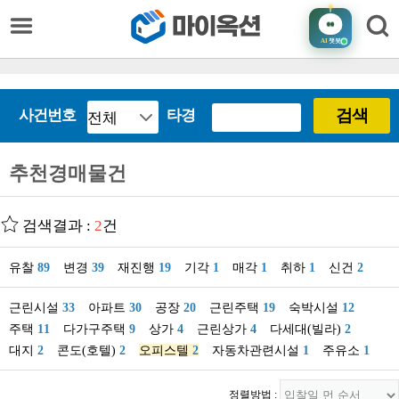
AI
챗봇
검색
사건번호
타경
추천경매물건
검색결과 :
2
건
유찰
89
변경
39
재진행
19
기각
1
매각
1
취하
1
신건
2
근린시설
33
아파트
30
공장
20
근린주택
19
숙박시설
12
주택
11
다가구주택
9
상가
4
근린상가
4
다세대(빌라)
2
대지
2
콘도(호텔)
2
오피스텔
2
자동차관련시설
1
주유소
1
정렬방법 :