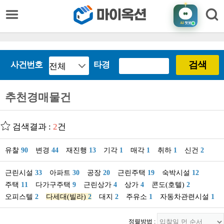
AI
챗봇
검색
사건번호
타경
추천경매물건
검색결과 :
2
건
유찰
90
변경
44
재진행
13
기각
1
매각
1
취하
1
신건
2
근린시설
33
아파트
30
공장
20
근린주택
19
숙박시설
12
주택
11
다가구주택
9
근린상가
4
상가
4
콘도(호텔)
2
오피스텔
2
다세대(빌라)
2
대지
2
주유소
1
자동차관련시설
1
정렬방법 :