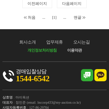
이전페이지
다음페이지
처음
...
[1]
...
맨끝
회사소개
업무제휴
오시는길
개인정보처리방침
이용약관
경매입찰상담
1544-6542
상호명
: 마이옥션
대표자
: 정민준 (email. lnccorp433@my-auction.co.kr)
사업자등록번호
: 127-86-29704