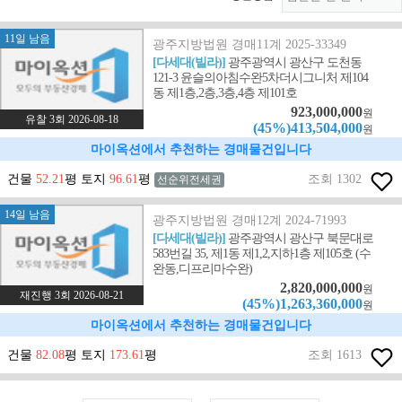
11일 남음
광주지방법원 경매11계 2025-33349
[다세대(빌라)]
광주광역시 광산구 도천동
121-3 윤슬의아침수완5차더시그니처 제104
동 제1층,2층,3층,4층 제101호
923,000,000
원
유찰 3회 2026-08-18
(45%)413,504,000
원
마이옥션에서 추천하는 경매물건입니다
건물
52.21
평 토지
96.61
평
조회 1302
선순위전세권
14일 남음
광주지방법원 경매12계 2024-71993
[다세대(빌라)]
광주광역시 광산구 북문대로
583번길 35, 제1동 제1,2,지하1층 제105호 (수
완동,디프리마수완)
2,820,000,000
원
재진행 3회 2026-08-21
(45%)1,263,360,000
원
마이옥션에서 추천하는 경매물건입니다
건물
82.08
평 토지
173.61
평
조회 1613