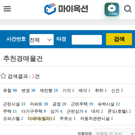
AI
챗봇
검색
사건번호
타경
추천경매물건
검색결과 :
2
건
유찰
90
변경
38
재진행
19
기각
1
매각
1
취하
1
신건
2
근린시설
33
아파트
30
공장
20
근린주택
19
숙박시설
12
주택
11
다가구주택
9
상가
4
근린상가
4
대지
2
콘도(호텔)
2
오피스텔
2
다세대(빌라)
2
주유소
1
자동차관련시설
1
정렬방법 :