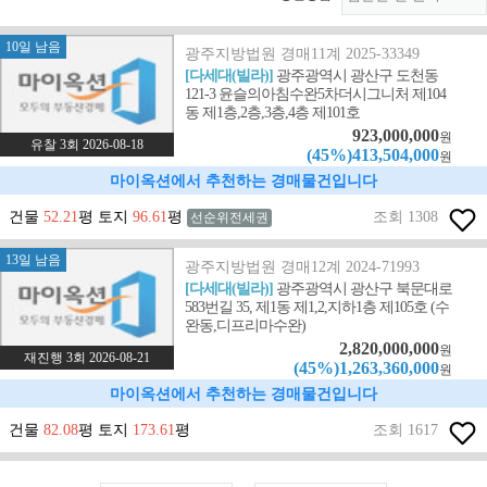
10일 남음
광주지방법원 경매11계 2025-33349
[다세대(빌라)]
광주광역시 광산구 도천동
121-3 윤슬의아침수완5차더시그니처 제104
동 제1층,2층,3층,4층 제101호
923,000,000
원
유찰 3회 2026-08-18
(45%)413,504,000
원
마이옥션에서 추천하는 경매물건입니다
건물
52.21
평 토지
96.61
평
조회 1308
선순위전세권
13일 남음
광주지방법원 경매12계 2024-71993
[다세대(빌라)]
광주광역시 광산구 북문대로
583번길 35, 제1동 제1,2,지하1층 제105호 (수
완동,디프리마수완)
2,820,000,000
원
재진행 3회 2026-08-21
(45%)1,263,360,000
원
마이옥션에서 추천하는 경매물건입니다
건물
82.08
평 토지
173.61
평
조회 1617