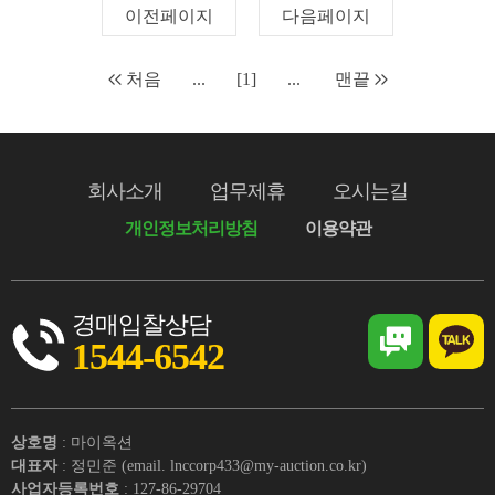
이전페이지
다음페이지
처음
...
[1]
...
맨끝
회사소개
업무제휴
오시는길
개인정보처리방침
이용약관
경매입찰상담
1544-6542
상호명
: 마이옥션
대표자
: 정민준 (email. lnccorp433@my-auction.co.kr)
사업자등록번호
: 127-86-29704