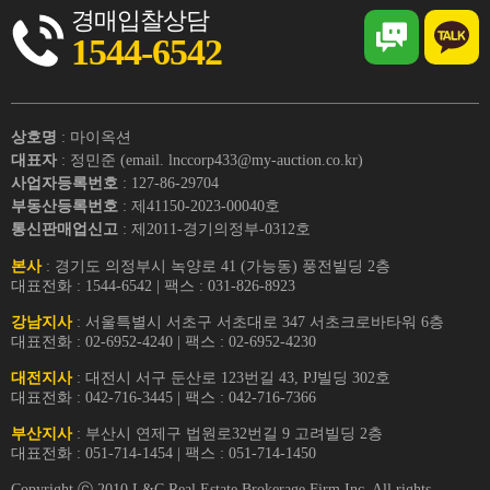
경매입찰상담
1544-6542
상호명
: 마이옥션
대표자
: 정민준 (email. lnccorp433@my-auction.co.kr)
사업자등록번호
: 127-86-29704
부동산등록번호
: 제41150-2023-00040호
통신판매업신고
: 제2011-경기의정부-0312호
본사
: 경기도 의정부시 녹양로 41 (가능동) 풍전빌딩 2층
대표전화 : 1544-6542 | 팩스 : 031-826-8923
강남지사
: 서울특별시 서초구 서초대로 347 서초크로바타워 6층
대표전화 : 02-6952-4240 | 팩스 : 02-6952-4230
대전지사
: 대전시 서구 둔산로 123번길 43, PJ빌딩 302호
대표전화 : 042-716-3445 | 팩스 : 042-716-7366
부산지사
: 부산시 연제구 법원로32번길 9 고려빌딩 2층
대표전화 : 051-714-1454 | 팩스 : 051-714-1450
Copyright ⓒ 2010 L&C Real Estate Brokerage Firm Inc. All rights