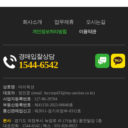
회사소개
업무제휴
오시는길
개인정보처리방침
이용약관
경매입찰상담
1544-6542
상호명
: 마이옥션
대표자
: 정민준 (email. lnccorp433@my-auction.co.kr)
사업자등록번호
: 127-86-29704
부동산등록번호
: 제41150-2023-00040호
통신판매업신고
: 제2011-경기의정부-0312호
본사
: 경기도 의정부시 녹양로 41 (가능동) 풍전빌딩 2층
대표전화 : 1544-6542 | 팩스 : 031-826-8923