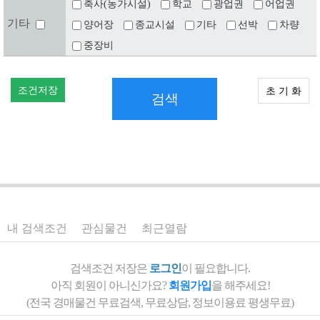
축사(농가시설)
학교
광업권
어업권
기타
양어장
종교시설
기타
선박
차량
중장비
조건저장
초 기 화
검색
내 검색조건
관심물건
최근열람
검색조건 저장은
로그인
이 필요합니다.
아직 회원이 아니신가요?
회원가입
을 해주세요!
(전국 경매물건 무료검색, 무료상담, 정보이용료 평생무료)