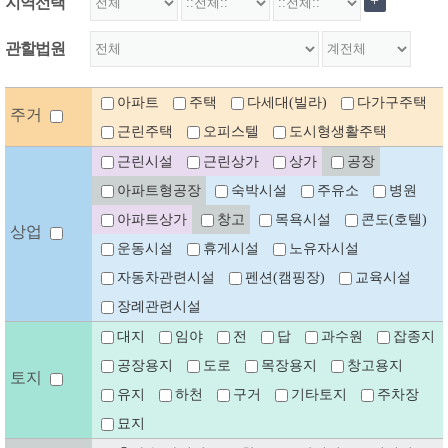
+
지역선택
관할법원
아파트
주택
다세대(빌라)
다가구주택
주거
근린주택
오피스텔
도시형생활주택
근린시설
근린상가
상가
공장
아파트형공장
숙박시설
주유소
병원
아파트상가
창고
목욕시설
콘도(호텔)
상업
운동시설
휴게시설
노유자시설
자동차관련시설
펜션(캠핑장)
교육시설
장례관련시설
대지
임야
전
답
과수원
잡종지
공장용지
도로
목장용지
창고용지
토지
유지
하천
구거
기타토지
주차장
묘지