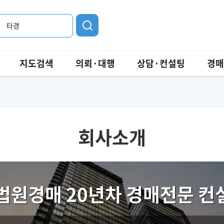
타경
지도검색
의뢰·대행
상담·컨설팅
경매
회사소개
법원경매 20년차 경매전문 컨