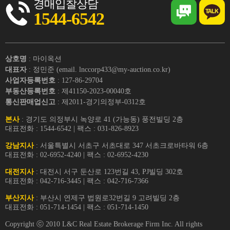
경매입찰상담
1544-6542
상호명
: 마이옥션
대표자
: 정민준 (email. lnccorp433@my-auction.co.kr)
사업자등록번호
: 127-86-29704
부동산등록번호
: 제41150-2023-00040호
통신판매업신고
: 제2011-경기의정부-0312호
본사
: 경기도 의정부시 녹양로 41 (가능동) 풍전빌딩 2층
대표전화 : 1544-6542 | 팩스 : 031-826-8923
강남지사
: 서울특별시 서초구 서초대로 347 서초크로바타워 6층
대표전화 : 02-6952-4240 | 팩스 : 02-6952-4230
대전지사
: 대전시 서구 둔산로 123번길 43, PJ빌딩 302호
대표전화 : 042-716-3445 | 팩스 : 042-716-7366
부산지사
: 부산시 연제구 법원로32번길 9 고려빌딩 2층
대표전화 : 051-714-1454 | 팩스 : 051-714-1450
Copyright ⓒ 2010 L&C Real Estate Brokerage Firm Inc. All rights