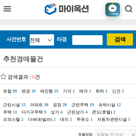
AI
챗봇
검색
사건번호
타경
추천경매물건
검색결과 :
0
건
유찰
89
변경
39
재진행
19
기각
1
매각
1
취하
1
신건
2
근린시설
33
아파트
30
공장
20
근린주택
19
숙박시설
12
주택
11
다가구주택
9
상가
4
근린상가
4
콘도(호텔)
2
오피스텔
2
다세대(빌라)
2
대지
2
주유소
1
자동차관련시설
1
정렬방법 :