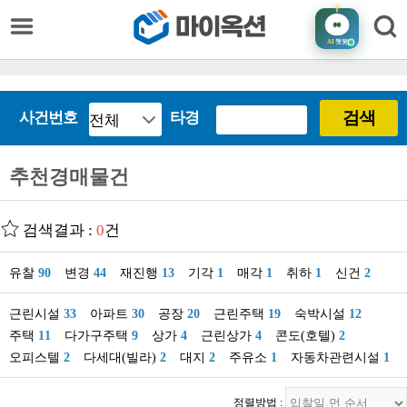
AI
챗봇
검색
사건번호
타경
추천경매물건
검색결과 :
0
건
유찰
90
변경
44
재진행
13
기각
1
매각
1
취하
1
신건
2
근린시설
33
아파트
30
공장
20
근린주택
19
숙박시설
12
주택
11
다가구주택
9
상가
4
근린상가
4
콘도(호텔)
2
오피스텔
2
다세대(빌라)
2
대지
2
주유소
1
자동차관련시설
1
정렬방법 :