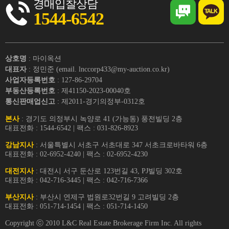
경매입찰상담
1544-6542
상호명
: 마이옥션
대표자
: 정민준 (email. lnccorp433@my-auction.co.kr)
사업자등록번호
: 127-86-29704
부동산등록번호
: 제41150-2023-00040호
통신판매업신고
: 제2011-경기의정부-0312호
본사
: 경기도 의정부시 녹양로 41 (가능동) 풍전빌딩 2층
대표전화 : 1544-6542 | 팩스 : 031-826-8923
강남지사
: 서울특별시 서초구 서초대로 347 서초크로바타워 6층
대표전화 : 02-6952-4240 | 팩스 : 02-6952-4230
대전지사
: 대전시 서구 둔산로 123번길 43, PJ빌딩 302호
대표전화 : 042-716-3445 | 팩스 : 042-716-7366
부산지사
: 부산시 연제구 법원로32번길 9 고려빌딩 2층
대표전화 : 051-714-1454 | 팩스 : 051-714-1450
Copyright ⓒ 2010 L&C Real Estate Brokerage Firm Inc. All rights