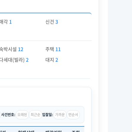
매각
1
신건
3
숙박시설
12
주택
11
다세대(빌라)
2
대지
2
오래된
최근순
가까운
먼순서
사건번호:
입찰일: