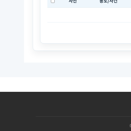
사진
용도/사건