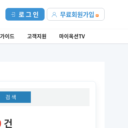
로 그 인
무료회원가입
가이드
고객지원
마이옥션TV
검 색
0
건