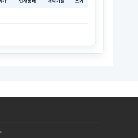
저가
현재상태
매각기일
조회
4