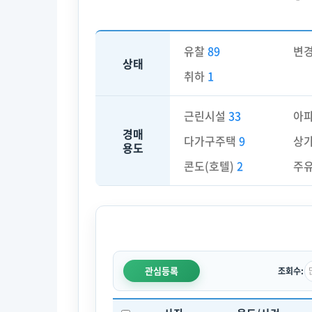
유찰
89
변
상태
취하
1
근린시설
33
아
경매
다가구주택
9
상
용도
콘도(호텔)
2
주
관심등록
조회수: