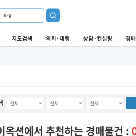
타경
지도검색
의뢰·대행
상담·컨설팅
경매
색
이옥션에서 추천하는 경매물건 :