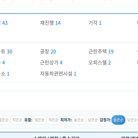
경
43
재진행
14
기각
1
파트
30
공장
20
근린주택
19
가
4
근린상가
4
오피스텔
2
유소
1
자동차관련시설
1
많은순
적은순
많은순
적은순
높은순
낮은순
높은순
낮은순
유찰:
최저가:
감정가: