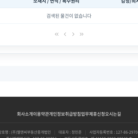
소재지 / 면적 / 특수권리
감정/최
검색된 물건이 없습니다
회사소개
이용약관
개인정보취급방침
업무제휴신청
오시는길
상호명 : (주)엘앤씨부동산중개법인
|
대표자 : 정민준
|
사업자등록번호 : 127-86-2970