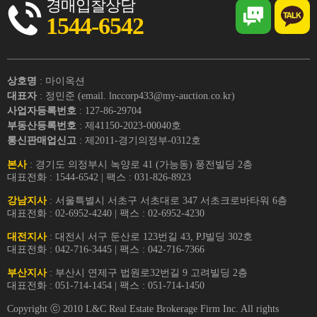
경매입찰상담
1544-6542
상호명
: 마이옥션
대표자
: 정민준 (email. lnccorp433@my-auction.co.kr)
사업자등록번호
: 127-86-29704
부동산등록번호
: 제41150-2023-00040호
통신판매업신고
: 제2011-경기의정부-0312호
본사
: 경기도 의정부시 녹양로 41 (가능동) 풍전빌딩 2층
대표전화 : 1544-6542 | 팩스 : 031-826-8923
강남지사
: 서울특별시 서초구 서초대로 347 서초크로바타워 6층
대표전화 : 02-6952-4240 | 팩스 : 02-6952-4230
대전지사
: 대전시 서구 둔산로 123번길 43, PJ빌딩 302호
대표전화 : 042-716-3445 | 팩스 : 042-716-7366
부산지사
: 부산시 연제구 법원로32번길 9 고려빌딩 2층
대표전화 : 051-714-1454 | 팩스 : 051-714-1450
Copyright ⓒ 2010 L&C Real Estate Brokerage Firm Inc. All rights