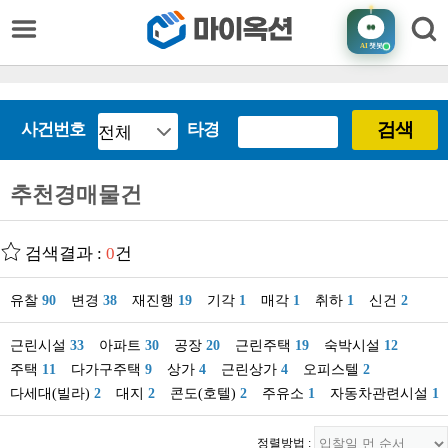
AI
챗봇
검색
사건번호
타경
추천경매물건
검색결과 :
0
건
유찰
90
변경
38
재진행
19
기각
1
매각
1
취하
1
신건
2
근린시설
33
아파트
30
공장
20
근린주택
19
숙박시설
12
주택
11
다가구주택
9
상가
4
근린상가
4
오피스텔
2
다세대(빌라)
2
대지
2
콘도(호텔)
2
주유소
1
자동차관련시설
1
정렬방법 :