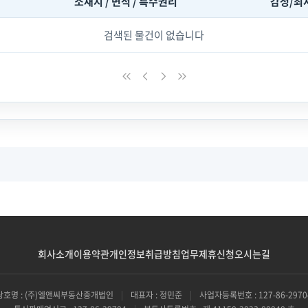
소재지 / 면적 / 특수권리
감정/최
검색된 물건이 없습니다
회사소개
이용약관
개인정보취급방침
업무제휴신청
오시는길
상호명 : (주)엘앤씨부동산중개법인
|
대표자 : 정민준
|
사업자등록번호 : 127-86-2970