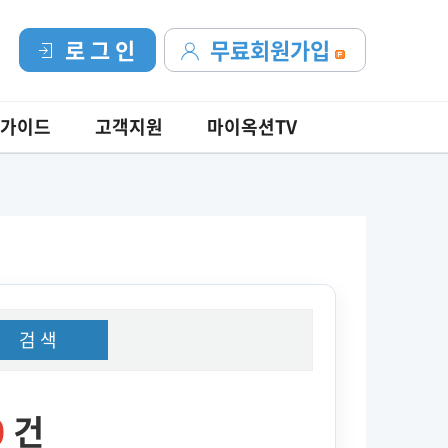
로 그 인
무료회원가입
가이드
고객지원
마이옥션TV
검 색
0
건