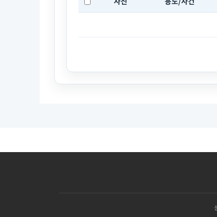
사진
용도/사건