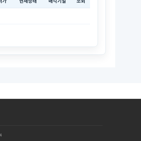
저가
현재상태
매각기일
조회
4