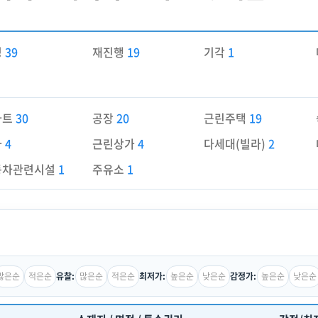
경
39
재진행
19
기각
1
파트
30
공장
20
근린주택
19
가
4
근린상가
4
다세대(빌라)
2
동차관련시설
1
주유소
1
많은순
적은순
많은순
적은순
높은순
낮은순
높은순
낮은순
유찰:
최저가:
감정가: