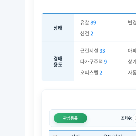
유찰
89
변
상태
신건
2
근린시설
33
아
경매
다가구주택
9
상
용도
오피스텔
2
자
관심등록
조회수: