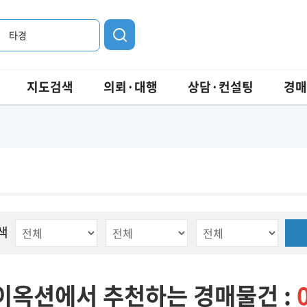
타경
지도검색
의뢰·대행
상담·컨설팅
경매
색
이옥션에서 추천하는 경매물건 :