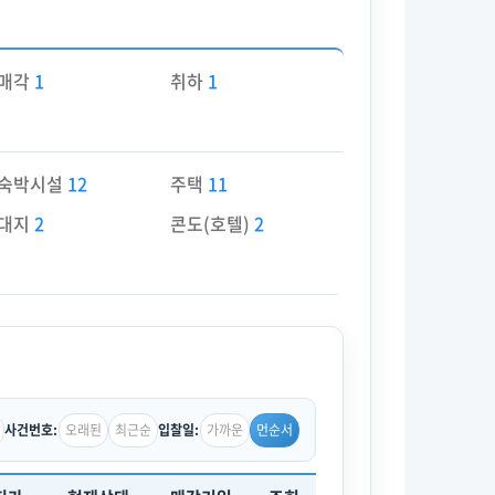
매각
1
취하
1
숙박시설
12
주택
11
대지
2
콘도(호텔)
2
오래된
최근순
가까운
먼순서
사건번호:
입찰일: