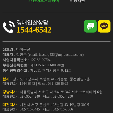
개인정보처리방침
이용약관
경매입찰상담
1544-6542
상호명
: 마이옥션
대표자
: 정민준 (email. lnccorp433@my-auction.co.kr)
사업자등록번호
: 127-86-29704
부동산등록번호
: 제41150-2023-00040호
통신판매업신고
: 제2011-경기의정부-0312호
본사
: 경기도 의정부시 녹양로 41 (가능동) 풍전빌딩 2층
대표전화 : 1544-6542 | 팩스 : 031-826-8923
강남지사
: 서울특별시 서초구 서초대로 347 서초크로바타워 6층
대표전화 : 02-6952-4240 | 팩스 : 02-6952-4230
대전지사
: 대전시 서구 둔산로 123번길 43, PJ빌딩 302호
대표전화 : 042-716-3445 | 팩스 : 042-716-7366