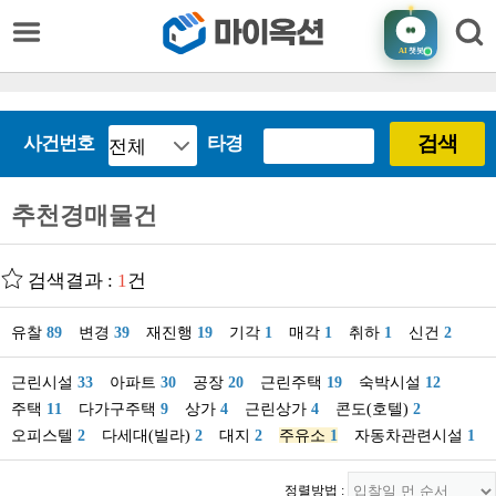
AI
챗봇
검색
사건번호
타경
추천경매물건
검색결과 :
1
건
유찰
89
변경
39
재진행
19
기각
1
매각
1
취하
1
신건
2
근린시설
33
아파트
30
공장
20
근린주택
19
숙박시설
12
주택
11
다가구주택
9
상가
4
근린상가
4
콘도(호텔)
2
오피스텔
2
다세대(빌라)
2
대지
2
주유소
1
자동차관련시설
1
정렬방법 :