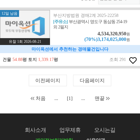
12일 남음
부산지방법원 경매2계 2025-22258
[주유소]
부산광역시 영도구 동삼동 254-19
외 2필지
4,534,320,950
원
(70%)3,174,025,000
원
유찰 1회 2026-08-21
마이옥션에서 추천하는 경매물건입니다
건물
54.88
평 토지
1,339.17
평
조회 291
이전페이지
다음페이지
처음
...
[1]
...
맨끝
회사소개
업무제휴
오시는길