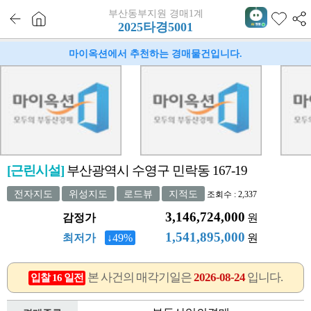
부산동부지원 경매1계
2025타경5001
마이옥션에서 추천하는 경매물건입니다.
[근린시설]
부산광역시 수영구 민락동 167-19
전자지도
위성지도
로드뷰
지적도
조회수 : 2,337
3,146,724,000
감정가
원
1,541,895,000
최저가
↓49%
원
본 사건의 매각기일은
2026-08-24
입니다.
입찰 16 일전