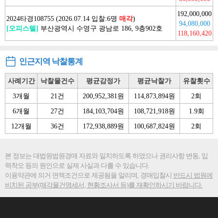
192,000,000
2024타경108755 (2026.07.14 입찰:6명
매각
)
94,080,000
[오피스텔]
부산광역시 수영구 광남로 186, 9층902호
118,160,420
인근지역 낙찰통계
사례기간
낙찰물건수
평균감정가
평균낙찰가
유찰횟수
3개월
21건
200,952,381원
114,873,894원
2회
6개월
27건
184,103,704원
108,721,918원
1.9회
12개월
36건
172,938,889원
100,687,824원
2회
본 정보는 대법원법원경매 자료와 일치하도록 하였으나 권리사항 변동, 입
력착오 등의 원인으로 실제 사실과 다를 수 있습니다.
이용약관에 의거 면책조건으로 제공됨을 알리며, 경매입찰시
반드시 법원에
비치된 공부(매각물건명세서, 현황조사서 등)를 재확인하시기 바랍니다.