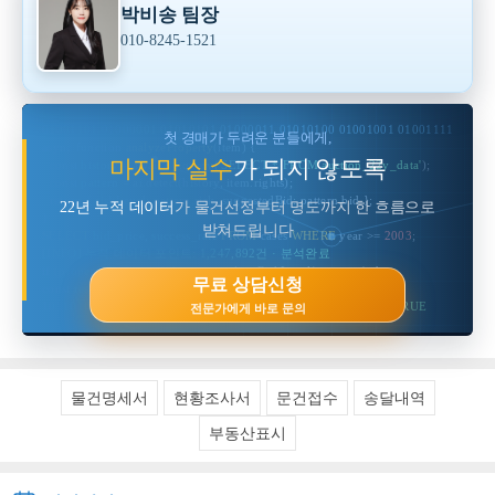
박비송 팀장
010-8245-1521
마
이
01001101 01000001 01010101 01000011 01010100 01001001 01001111 01001
옥
첫 경매가 두려운 분들에게,
션
async function
analyzeProperty
(item) {
22
마지막 실수
가 되지 않도록
const
history
= 
await
 db.query(
'SELECT * FROM auction_22y_data'
);
년
const
pattern
= ai.detect(history, item.rights);
경
매
return
 { riskLevel: pattern.risk, suggestedBid: pattern.bid };
22년 누적 데이터
가 물건선정부터 명도까지 한 흐름으로
데
}
이
받쳐드립니다
SELECT
bid_price, success_rate
FROM
 cases 
WHERE
 year >= 
2003
;
터
컨
[INFO] 누적 데이터 포인트: 1,247,892건 · 분석완료
설
if
 (property.lien.exists) { 
return
 analyzeRiskLevel(property); }
팅
무료 상담신청
const
result
= pipeline([search, analyze, bid, eviction]);
홍
보
10110100 01101110 11010010 00101001
PATTERN_MATCH
=
TRUE
전문가에게 바로 문의
배
function
calculateOptimalBid
(propertyData, marketHistory) {
너
return
 ml.predict(propertyData, marketHistory.last22years);
?
첫
[LOG] 권리분석 모듈 v22.4 로드됨 · 정상
경
매
물건명세서
현황조사서
문건접수
송달내역
두
려
움
부동산표시
해
소