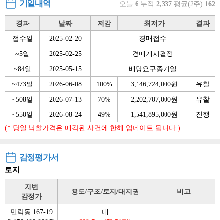
기일내역
오늘:
6
누적:
2,337
평균(2주):
162
경과
날짜
저감
최저가
결과
접수일
2025-02-20
경매접수
~5일
2025-02-25
경매개시결정
~84일
2025-05-15
배당요구종기일
~473일
2026-06-08
100%
3,146,724,000원
유찰
~508일
2026-07-13
70%
2,202,707,000원
유찰
~550일
2026-08-24
49%
1,541,895,000원
진행
(* 당일 낙찰가격은 매각된 사건에 한해 업데이트 됩니다.)
감정평가서
토지
지번
용도/구조/토지/대지권
비고
감정가
민락동 167-19
대