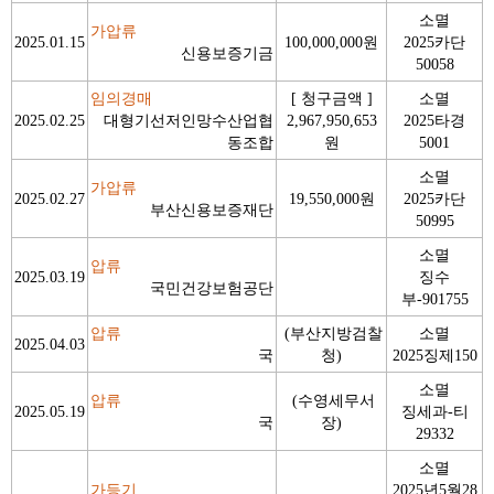
소멸
가압류
2025.01.15
100,000,000원
2025카단
신용보증기금
50058
임의경매
[ 청구금액 ]
소멸
2025.02.25
대형기선저인망수산업협
2,967,950,653
2025타경
동조합
원
5001
소멸
가압류
2025.02.27
19,550,000원
2025카단
부산신용보증재단
50995
소멸
압류
2025.03.19
징수
국민건강보험공단
부-901755
압류
(부산지방검찰
소멸
2025.04.03
국
청)
2025징제150
소멸
압류
(수영세무서
2025.05.19
징세과-티
국
장)
29332
소멸
가등기
2025년5월28