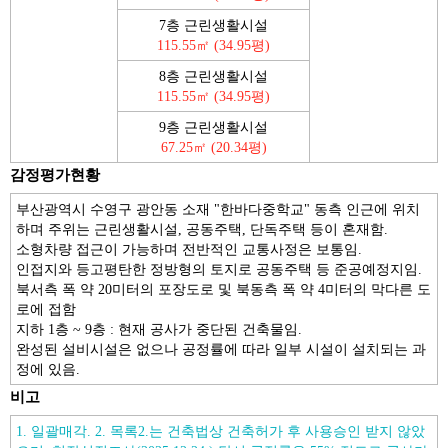
7층 근린생활시설
115.55㎡ (34.95평)
8층 근린생활시설
115.55㎡ (34.95평)
9층 근린생활시설
67.25㎡ (20.34평)
감정평가현황
부산광역시 수영구 광안동 소재 "한바다중학교" 동측 인근에 위치
하며 주위는 근린생활시설, 공동주택, 단독주택 등이 혼재함.
소형차량 접근이 가능하며 전반적인 교통사정은 보통임.
인접지와 등고평탄한 정방형의 토지로 공동주택 등 준공예정지임.
북서측 폭 약 20미터의 포장도로 및 북동측 폭 약 4미터의 막다른 도
로에 접함
지하 1층 ~ 9층 : 현재 공사가 중단된 건축물임.
완성된 설비시설은 없으나 공정률에 따라 일부 시설이 설치되는 과
정에 있음.
비고
1. 일괄매각. 2. 목록2.는 건축법상 건축허가 후 사용승인 받지 않았