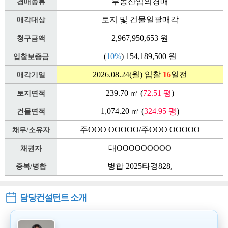
부동산임의경매
경매종류
토지 및 건물일괄매각
매각대상
2,967,950,653 원
청구금액
(
10%
) 154,189,500 원
입찰보증금
2026.08.24(월) 입찰
16
일전
매각기일
239.70 ㎡ (
72.51 평
)
토지면적
1,074.20 ㎡ (
324.95 평
)
건물면적
주OOO OOOOO/주OOO OOOOO
채무/소유자
대OOOOOOOOO
채권자
병합 2025타경828,
중복/병합
담당컨설턴트 소개