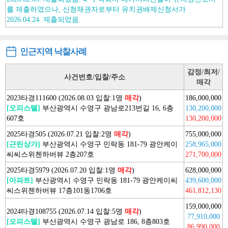
를 제출하였으나, 신청채권자로부터 유치권배제신청서가
2026.04.24. 제출되었음.
인근지역 낙찰사례
감정/최저/
사건번호/입찰/주소
매각
2023타경111600 (2026.08.03 입찰:1명
매각
)
186,000,000
[오피스텔]
부산광역시 수영구 광남로213번길 16, 6층
130,200,000
607호
130,200,000
2025타경505 (2026.07.21 입찰:2명
매각
)
755,000,000
[근린상가]
부산광역시 수영구 민락동 181-79 광안케이
258,965,000
씨씨스위첸하버뷰 2층207호
271,700,000
2025타경5979 (2026.07.20 입찰:1명
매각
)
628,000,000
[아파트]
부산광역시 수영구 민락동 181-79 광안케이씨
439,600,000
씨스위첸하버뷰 17층101동1706호
461,812,130
159,000,000
2024타경108755 (2026.07.14 입찰:5명
매각
)
77,910,000
[오피스텔]
부산광역시 수영구 광남로 186, 8층803호
86,990,000