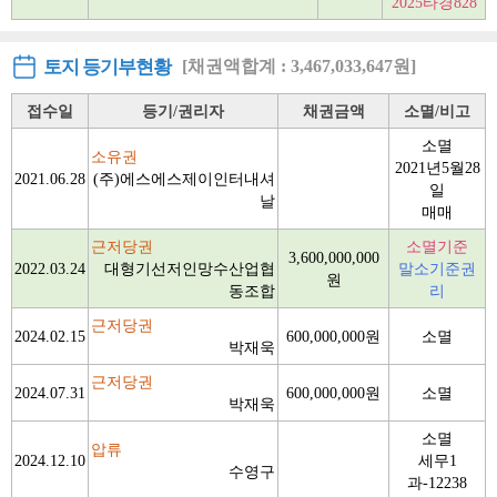
2025타경828
토지 등기부현황
[채권액합계 : 3,467,033,647원]
접수일
등기/권리자
채권금액
소멸/비고
소멸
소유권
2021년5월28
2021.06.28
(주)에스에스제이인터내셔
일
날
매매
근저당권
소멸기준
3,600,000,000
2022.03.24
대형기선저인망수산업협
말소기준권
원
동조합
리
근저당권
2024.02.15
600,000,000원
소멸
박재욱
근저당권
2024.07.31
600,000,000원
소멸
박재욱
소멸
압류
2024.12.10
세무1
수영구
과-12238