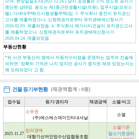
으며, 현장실질조사(2025.12.24.) 당시 공정률은 55% 정도로 공사가
중단된 상태임. 용도는 제1종근린생활시설(의원), 업무시설(오피스
텔), 다세대주택(도시형생활주택)임. 3. 주식회사 웅진이 유치권신
고서를 제출하였으나, 신청채권자로부터 유치권배제신청서가
2026.02.03. 제출되었음. 4. 주식회사 메가시티건설이 유치권신고서
를 제출하였으나, 신청채권자로부터 유치권배제신청서가
2026.04.24. 제출되었음.
부동산현황
*위 사건 부동산의 옆에서 자동차수리점을 운영하는 업주의 진술에
의하면 `정확히 기억은 나지 않지만 공사가 중지된 채로 있었는지는
꽤 오래되었다`고 함.
건물 등기부현황
[채권액합계 : 0원]
접수일
등기/권리자
채권금액
소멸/비고
소유권
소멸
(주)에스에스제이인터내셔날
소멸기준
임의경매
2025.11.27
말소기준권리
대형기선저인망수산업협동조합