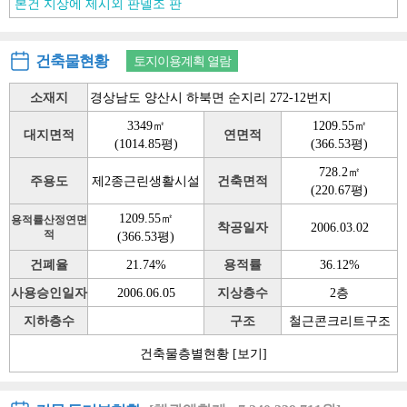
본건 지상에 제시외 판넬조 판
건축물현황
토지이용계획 열람
소재지
경상남도 양산시 하북면 순지리 272-12번지
3349㎡
1209.55㎡
대지면적
연면적
(1014.85평)
(366.53평)
728.2㎡
주용도
제2종근린생활시설
건축면적
(220.67평)
1209.55㎡
용적률산정연면
착공일자
2006.03.02
적
(366.53평)
건폐율
21.74%
용적률
36.12%
사용승인일자
2006.06.05
지상층수
2층
지하층수
구조
철근콘크리트구조
건축물층별현황
[보기]