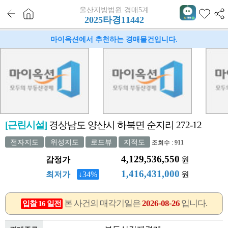
울산지방법원 경매5계
2025타경11442
마이옥션에서 추천하는 경매물건입니다.
[근린시설]
경상남도 양산시 하북면 순지리 272-12
전자지도
위성지도
로드뷰
지적도
조회수 : 911
4,129,536,550
감정가
원
1,416,431,000
최저가
↓34%
원
본 사건의 매각기일은
2026-08-26
입니다.
입찰 16 일전