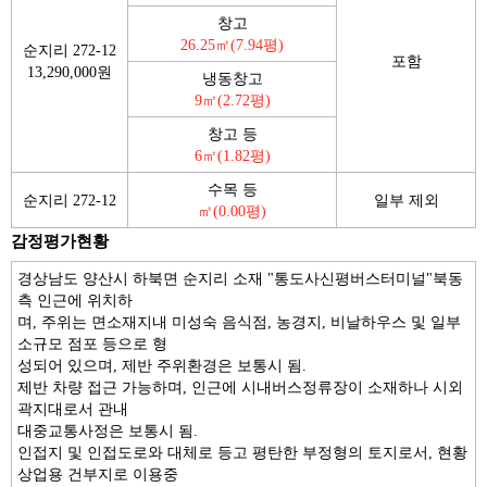
창고
26.25㎡(7.94평)
순지리 272-12
포함
13,290,000원
냉동창고
9㎡(2.72평)
창고 등
6㎡(1.82평)
수목 등
순지리 272-12
일부 제외
㎡(0.00평)
감정평가현황
경상남도 양산시 하북면 순지리 소재 "통도사신평버스터미널"북동
측 인근에 위치하
며, 주위는 면소재지내 미성숙 음식점, 농경지, 비날하우스 및 일부
소규모 점포 등으로 형
성되어 있으며, 제반 주위환경은 보통시 됨.
제반 차량 접근 가능하며, 인근에 시내버스정류장이 소재하나 시외
곽지대로서 관내
대중교통사정은 보통시 됨.
인접지 및 인접도로와 대체로 등고 평탄한 부정형의 토지로서, 현황
상업용 건부지로 이용중