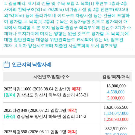
1. 일괄매각. 제시외 건물 및 수목 포함 2. 목록[1] 후면부 1층과 2층
사이의 천막구조(약1ｍ ?약20ｍ) 비가림시설 및 2층 전면부(약0.5내
외?약16ｍ) 등에 폴리카보네 이트구조 차양시설 등은 건물에 포함하
여 평가함. 3. 목록[1] 2층의 수목은 이동가능한 것으로 평가되어 매
각에서 제외함 4. 본 토지 남동측 출입구 죄측부위에 전신주 2기가 소
재하나 토지가치에 미치는 영향는 없을 것으로 평가함. 5. 목록[1]에
대한 일반건축물 대장상 위반건축물로 표시되어 있는 바, 첨부된
2025. 4. 9.자 양산시로부터 제출된 사실조회회 보서 참조요망
인근지역 낙찰사례
사건번호/입찰/주소
감정/최저/매각
18,900,000
2025타경11660 (2026.08.04 입찰:1명
매각
)
4,538,000
[임야]
경상남도 양산시 하북면 초산리 455-21
5,000,000
1,620,066,500
2025타경849 (2026.07.21 입찰:1명
매각
)
1,134,047,000
[공장]
경상남도 양산시 하북면 삼감리 314-2
1,258,980,000
852,511,000
2025타경558 (2026.06.11 입찰:1명
매각
)
292,412,000