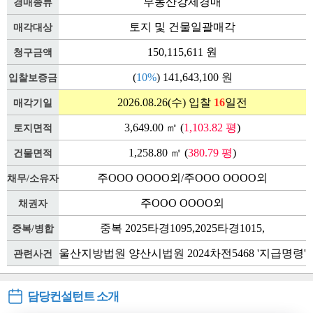
부동산강제경매
경매종류
토지 및 건물일괄매각
매각대상
150,115,611 원
청구금액
(
10%
) 141,643,100 원
입찰보증금
2026.08.26(수) 입찰
16
일전
매각기일
3,649.00 ㎡ (
1,103.82 평
)
토지면적
1,258.80 ㎡ (
380.79 평
)
건물면적
주OOO OOOO외/주OOO OOOO외
채무/소유자
주OOO OOOO외
채권자
중복 2025타경1095,2025타경1015,
중복/병합
울산지방법원 양산시법원 2024차전5468 '지급명령'
관련사건
담당컨설턴트 소개