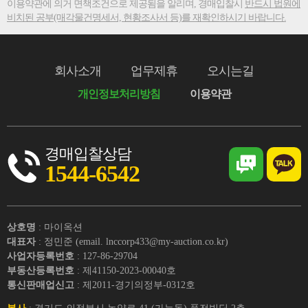
이용약관에 의거 면책조건으로 제공됨을 알리며, 경매입찰시
반드시 법원에
비치된 공부(매각물건명세서, 현황조사서 등)를 재확인하시기 바랍니다.
회사소개
업무제휴
오시는길
개인정보처리방침
이용약관
경매입찰상담
1544-6542
상호명
: 마이옥션
대표자
: 정민준 (email. lnccorp433@my-auction.co.kr)
사업자등록번호
: 127-86-29704
부동산등록번호
: 제41150-2023-00040호
통신판매업신고
: 제2011-경기의정부-0312호