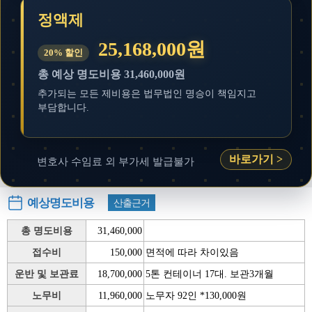
정액제
25,168,000원
20% 할인
총 예상 명도비용 31,460,000원
추가되는 모든 제비용은 법무법인 명승이 책임지고
부담합니다.
바로가기 >
변호사 수임료 외 부가세 발급불가
예상명도비용
산출근거
총 명도비용
31,460,000
접수비
150,000
면적에 따라 차이있음
운반 및 보관료
18,700,000
5톤 컨테이너 17대. 보관3개월
노무비
11,960,000
노무자 92인 *130,000원