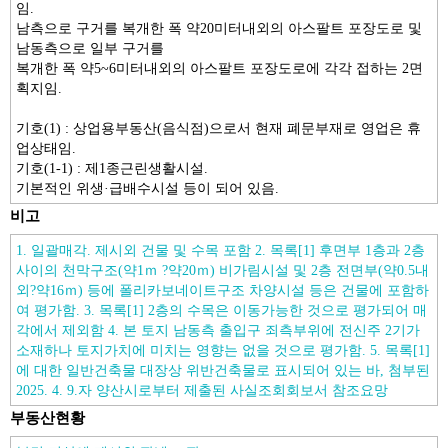
임.
남측으로 구거를 복개한 폭 약20미터내외의 아스팔트 포장도로 및
남동측으로 일부 구거를
복개한 폭 약5~6미터내외의 아스팔트 포장도로에 각각 접하는 2면
획지임.
기호(1) : 상업용부동산(음식점)으로서 현재 폐문부재로 영업은 휴
업상태임.
기호(1-1) : 제1종근린생활시설.
기본적인 위생·급배수시설 등이 되어 있음.
비고
1. 일괄매각. 제시외 건물 및 수목 포함 2. 목록[1] 후면부 1층과 2층
사이의 천막구조(약1ｍ ?약20ｍ) 비가림시설 및 2층 전면부(약0.5내
외?약16ｍ) 등에 폴리카보네이트구조 차양시설 등은 건물에 포함하
여 평가함. 3. 목록[1] 2층의 수목은 이동가능한 것으로 평가되어 매
각에서 제외함 4. 본 토지 남동측 출입구 죄측부위에 전신주 2기가
소재하나 토지가치에 미치는 영향는 없을 것으로 평가함. 5. 목록[1]
에 대한 일반건축물 대장상 위반건축물로 표시되어 있는 바, 첨부된
2025. 4. 9.자 양산시로부터 제출된 사실조회회보서 참조요망
부동산현황