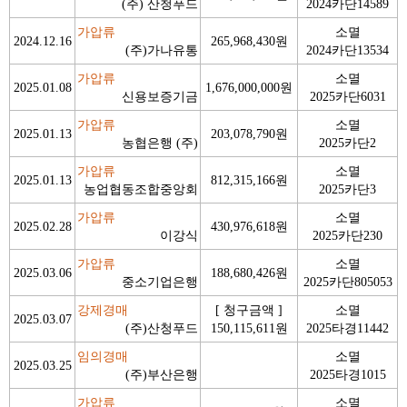
(주) 산청푸드
2024카단14589
가압류
소멸
2024.12.16
265,968,430원
(주)가나유통
2024카단13534
가압류
소멸
2025.01.08
1,676,000,000원
신용보증기금
2025카단6031
가압류
소멸
2025.01.13
203,078,790원
농협은행 (주)
2025카단2
가압류
소멸
2025.01.13
812,315,166원
농업협동조합중앙회
2025카단3
가압류
소멸
2025.02.28
430,976,618원
이강식
2025카단230
가압류
소멸
2025.03.06
188,680,426원
중소기업은행
2025카단805053
강제경매
[ 청구금액 ]
소멸
2025.03.07
(주)산청푸드
150,115,611원
2025타경11442
임의경매
소멸
2025.03.25
(주)부산은행
2025타경1015
가압류
소멸