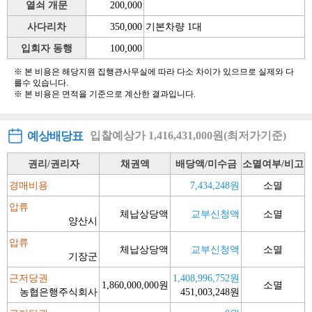
열쇠 개문
200,000
사다리차
350,000
기본차량 1대
입회자 동행
100,000
※ 본 비용은 해당지원 집행관사무실에 따라 다소 차이가 있으므로 실제와 다
를수 있습니다.
※ 본 비용은 면적을 기준으로 계산한 결과입니다.
예상배당표
입찰예상가 1,416,431,000원(최저가기준)
권리/권리자
채권액
배당액/미수금
소멸여부/비고
경매비용
7,434,248원
소멸
압류
체납상당액
교부신청액
소멸
양산시
압류
체납상당액
교부신청액
소멸
기장군
근저당권
1,408,996,752원
1,860,000,000원
소멸
농협은행주식회사
451,003,248원