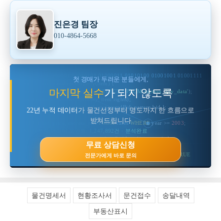
진은경 팀장
010-4864-5668
마
이
01001101 01000001 01010101 01000011 01010100 01001001 01001111 01001
옥
첫 경매가 두려운 분들에게,
션
async function
analyzeProperty
(item) {
22
마지막 실수
가 되지 않도록
const
history
= 
await
 db.query(
'SELECT * FROM auction_22y_data'
);
년
const
pattern
= ai.detect(history, item.rights);
경
매
return
 { riskLevel: pattern.risk, suggestedBid: pattern.bid };
22년 누적 데이터
가 물건선정부터 명도까지 한 흐름으로
데
}
이
받쳐드립니다
SELECT
bid_price, success_rate
FROM
 cases 
WHERE
 year >= 
2003
;
터
컨
[INFO] 누적 데이터 포인트: 1,247,892건 · 분석완료
설
if
 (property.lien.exists) { 
return
 analyzeRiskLevel(property); }
팅
무료 상담신청
const
result
= pipeline([search, analyze, bid, eviction]);
홍
보
10110100 01101110 11010010 00101001
PATTERN_MATCH
=
TRUE
전문가에게 바로 문의
배
function
calculateOptimalBid
(propertyData, marketHistory) {
너
return
 ml.predict(propertyData, marketHistory.last22years);
?
첫
[LOG] 권리분석 모듈 v22.4 로드됨 · 정상
경
매
물건명세서
현황조사서
문건접수
송달내역
두
려
움
부동산표시
해
소