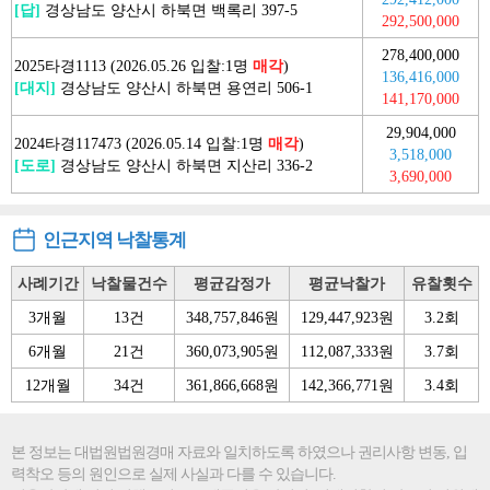
[답]
경상남도 양산시 하북면 백록리 397-5
292,500,000
278,400,000
2025타경1113 (2026.05.26 입찰:1명
매각
)
136,416,000
[대지]
경상남도 양산시 하북면 용연리 506-1
141,170,000
29,904,000
2024타경117473 (2026.05.14 입찰:1명
매각
)
3,518,000
[도로]
경상남도 양산시 하북면 지산리 336-2
3,690,000
인근지역 낙찰통계
사례기간
낙찰물건수
평균감정가
평균낙찰가
유찰횟수
3개월
13건
348,757,846원
129,447,923원
3.2회
6개월
21건
360,073,905원
112,087,333원
3.7회
12개월
34건
361,866,668원
142,366,771원
3.4회
본 정보는 대법원법원경매 자료와 일치하도록 하였으나 권리사항 변동, 입
력착오 등의 원인으로 실제 사실과 다를 수 있습니다.