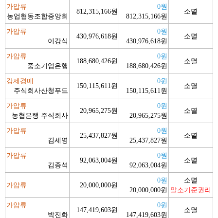
가압류
0원
812,315,166원
소멸
농업협동조합중앙회
812,315,166원
가압류
0원
430,976,618원
소멸
이강식
430,976,618원
가압류
0원
188,680,426원
소멸
중소기업은행
188,680,426원
강제경매
0원
150,115,611원
소멸
주식회사산청푸드
150,115,611원
가압류
0원
20,965,275원
소멸
농협은행 주식회사
20,965,275원
가압류
0원
25,437,827원
소멸
김세영
25,437,827원
가압류
0원
92,063,004원
소멸
김종석
92,063,004원
0원
소멸
가압류
20,000,000원
20,000,000원
말소기준권리
가압류
0원
147,419,603원
소멸
박진화
147,419,603원