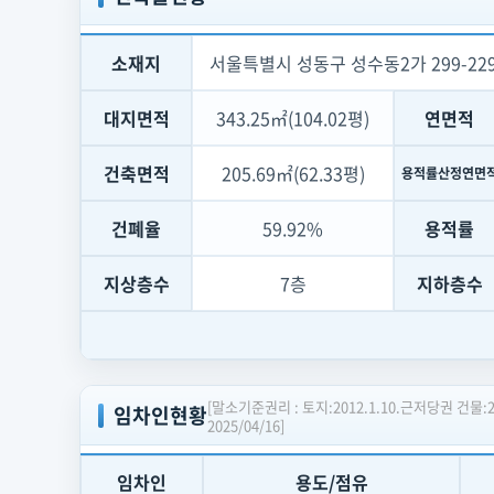
소재지
서울특별시 성동구 성수동2가 299-22
대지면적
343.25㎡(104.02평)
연면적
건축면적
205.69㎡(62.33평)
용적률산정연면
건폐율
59.92%
용적률
지상층수
7층
지하층수
[말소기준권리 : 토지:2012.1.10.근저당권 건물:
임차인현황
2025/04/16]
임차인
용도/점유