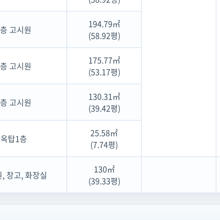
194.79㎡
5층 고시원
(58.92평)
175.77㎡
6층 고시원
(53.17평)
130.31㎡
7층 고시원
(39.42평)
25.58㎡
옥탑1층
(7.74평)
130㎡
, 창고, 화장실
(39.33평)