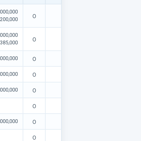
,000,000
O
]200,000
,000,000
O
]385,000
O
,000,000
O
,000,000
O
,000,000
O
O
,000,000
O