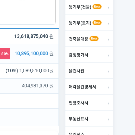
등기부(건물)
New
등기부(토지)
New
13,618,875,040
원
건축물대장
New
10,895,100,000
원
↓ 80%
감정평가서
물건사진
(
10%
) 1,089,510,000원
404,981,370 원
매각물건명세서
현황조사서
부동산표시
문건접수