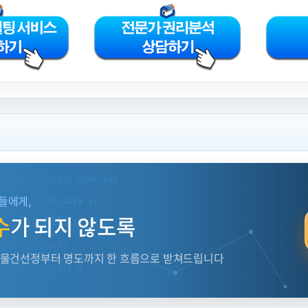
001001 01001111 01001110
들에게,
 auction_22y_data'
);
s);
수
가 되지 않도록
d: pattern.bid };
 year >= 
2003
;
 물건선정부터 명도까지 한 흐름으로 받쳐드립니다
evel(property); }
eviction]);
CH
=
TRUE
etHistory) {