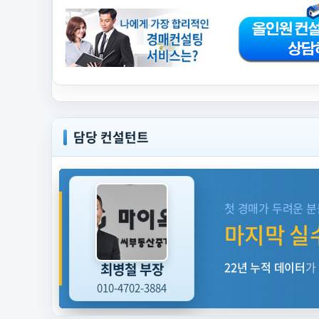
담당 컨설턴트
마
이
01001101 01000001 01010101 01000011 01010100 01
옥
async function
analyzeProperty
(item) {
첫 경매가 두려운 분
션
const
history
= 
await
 db.query(
'SELECT * FROM
22
const
pattern
= ai.detect(history, item.right
마지막 실
년
return
 { riskLevel: pattern.risk, suggestedBi
경
}
매
SELECT
bid_price, success_rate
FROM
 cases 
WHERE
데
22년 누적 데이터
가
최병철 부장
[INFO] 누적 데이터 포인트: 1,247,892건 · 분석완료
이
if
 (property.lien.exists) { 
return
 analyzeRiskL
터
010-4702-3884
const
result
= pipeline([search, analyze, bid, 
컨
10110100 01101110 11010010 00101001
PATTERN_MAT
설
function
calculateOptimalBid
(propertyData, mark