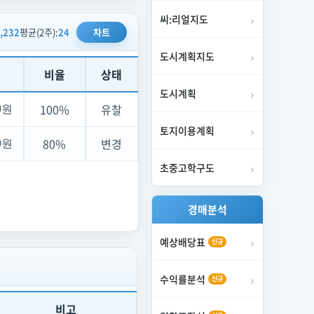
씨:리얼지도
,232
평균(2주):
24
차트
도시계획지도
비율
상태
도시계획
100%
유찰
40원
토지이용계획
80%
변경
00원
초중고학구도
경매분석
예상배당표
신규
수익률분석
신규
비고