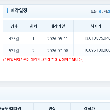
.last22years);
매각일정
오늘:
0
누적:
2
경과
회차
매각기일
최저가
475일
1
2026-05-11
13,618,875,0
531일
2
2026-07-06
10,895,100,0
(* 당일 낙찰가격은 매각된 사건에 한해 업데이트 됩니다.)
/용도/대지권
면적
감정가