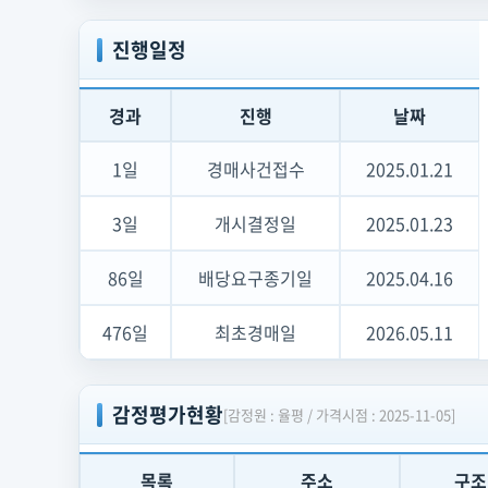
팅
return
 ml.predict(propertyData, marketHistory
홍
[LOG] 권리분석 모듈 v22.4 로드됨 · 정상
보
진행일정
배
너
—
첫
경과
진행
날짜
경
매
두
1일
경매사건접수
2025.01.21
려
움
해
3일
개시결정일
2025.01.23
소
86일
배당요구종기일
2025.04.16
476일
최초경매일
2026.05.11
감정평가현황
[감정원 : 율평 / 가격시점 : 2025-11-05]
목록
주소
구조