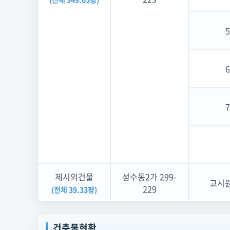
제시외건물
성수동2가 299-
고시원
229
(전체 39.33평)
건축물현황