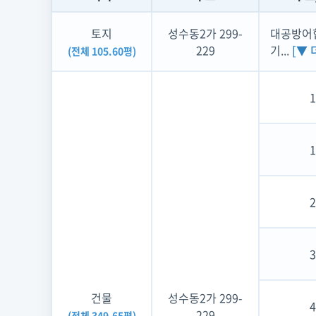
토지
성수동2가 299-
대공방어협
229
기...
[▼ 
(전체 105.60평)
건물
성수동2가 299-
229
(전체 349.65평)