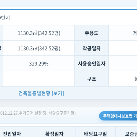
9번지
1130.3㎡(342.52평)
주용도
1130.3㎡(342.52평)
착공일자
적
329.29%
사용승인일자
구조
건축물층별현황
[보기]
2012.12.27.추가근저 설정 당, 배당요구종기일 :
주택임대차보호법 
전입일자
확정일자
배당요구일
보증