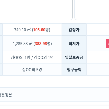
349.10 ㎡ (
105.60
평)
감정가
1,285.88 ㎡ (
388.98
평)
최저가
김OO외 1명 / 김OO외 1명
입찰보증금
정OO외 5명
청구금액
 판결정본