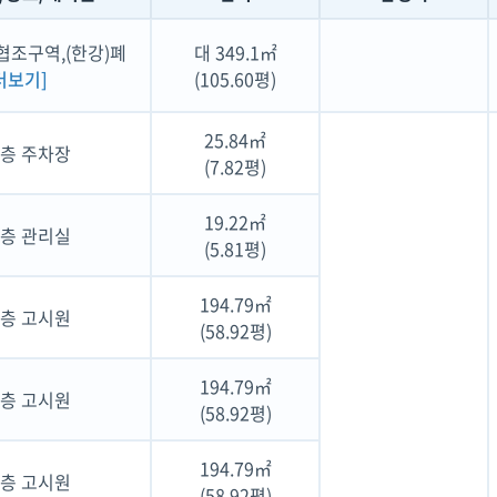
조구역,(한강)폐
대 349.1㎡
더보기]
(105.60평)
25.84㎡
1층 주차장
(7.82평)
19.22㎡
1층 관리실
(5.81평)
194.79㎡
2층 고시원
(58.92평)
194.79㎡
3층 고시원
(58.92평)
194.79㎡
4층 고시원
(58.92평)