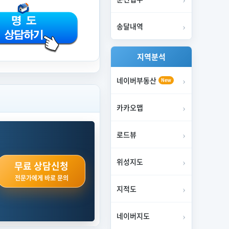
송달내역
지역분석
네이버부동산
New
카카오맵
로드뷰
위성지도
무료 상담신청
전문가에게 바로 문의
지적도
네이버지도