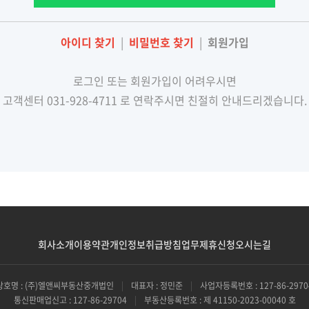
아이디 찾기
|
비밀번호 찾기
|
회원가입
로그인 또는 회원가입이 어려우시면
고객센터 031-928-4711 로 연락주시면 친절히 안내드리겠습니다.
회사소개
이용약관
개인정보취급방침
업무제휴신청
오시는길
상호명 : (주)엘앤씨부동산중개법인
|
대표자 : 정민준
|
사업자등록번호 : 127-86-2970
통신판매업신고 : 127-86-29704
|
부동산등록번호 : 제 41150-2023-00040 호