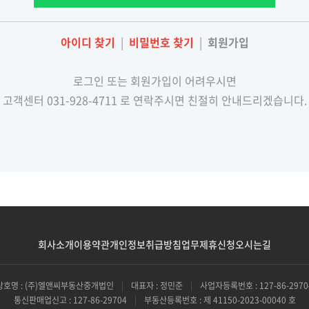
아이디 찾기
|
비밀번호 찾기
|
회원가입
로그인 또는 회원가입이 어려우시면
고객센터 031-928-4711 로 연락주시면 친절히 안내드리겠습니다.
회사소개
이용약관
개인정보취급방침
업무제휴신청
오시는길
상호명 : (주)엘앤씨부동산중개법인
|
대표자 : 정민준
|
사업자등록번호 : 127-86-2970
통신판매업신고 : 127-86-29704
|
부동산등록번호 : 제 41150-2023-00040 호