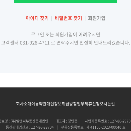
아이디 찾기
|
비밀번호 찾기
|
회원가입
로그인 또는 회원가입이 어려우시면
고객센터 031-928-4711 로 연락주시면 친절히 안내드리겠습니다.
회사소개
이용약관
개인정보취급방침
업무제휴신청
오시는길
상호명 : (주)엘앤씨부동산중개법인
|
대표자 : 정민준
|
사업자등록번호 : 127-86-2970
통신판매업신고 : 127-86-29704
|
부동산등록번호 : 제 41150-2023-00040 호