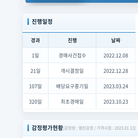
설
function
calculateOptimalBid
(propertyData, mark
팅
return
 ml.predict(propertyData, marketHistory
홍
[LOG] 권리분석 모듈 v22.4 로드됨 · 정상
보
진행일정
배
너
—
첫
경과
진행
날짜
경
매
두
1일
경매사건접수
2022.12.08
려
움
해
21일
개시결정일
2022.12.28
소
107일
배당요구종기일
2023.03.24
320일
최초경매일
2023.10.23
감정평가현황
[감정원 : 열린감정 / 가격시점 : 2023.01.13]