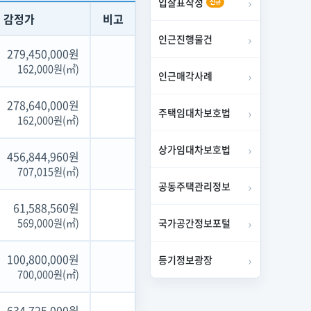
입찰표작성
신규
감정가
비고
인근진행물건
279,450,000원
162,000원(㎡)
인근매각사례
278,640,000원
주택임대차보호법
162,000원(㎡)
상가임대차보호법
456,844,960원
707,015원(㎡)
공동주택관리정보
61,588,560원
569,000원(㎡)
국가공간정보포털
100,800,000원
등기정보광장
700,000원(㎡)
634,725,000원