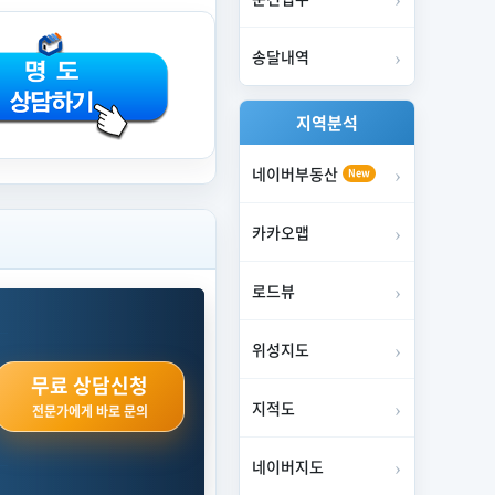
송달내역
지역분석
네이버부동산
New
카카오맵
95%
유찰
20원
로드뷰
66%
변경
00원
위성지도
95%
변경
20원
무료 상담신청
지적도
전문가에게 바로 문의
100%
유찰
40원
네이버지도
70%
변경
00원