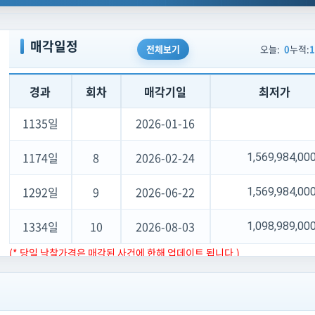
etHistory) {
1040일
6
2025-10-13
1,569,984,0
.last22years);
매각일정
전체보기
오늘:
0
누적:
1
1082일
7
2025-11-24
1,569,984,0
낙찰
1,800,000,000 (80%)
경과
회차
매각기일
최저가
1135일
2026-01-16
1174일
8
2026-02-24
1,569,984,0
1292일
9
2026-06-22
1,569,984,0
1334일
10
2026-08-03
1,098,989,0
(* 당일 낙찰가격은 매각된 사건에 한해 업데이트 됩니다.)