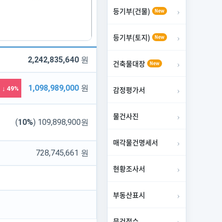
등기부(건물)
New
등기부(토지)
New
2,242,835,640
원
건축물대장
New
1,098,989,000
원
↓ 49%
감정평가서
물건사진
(
10%
) 109,898,900원
매각물건명세서
728,745,661 원
현황조사서
부동산표시
문건접수