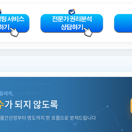
319일
1
2023-10-23
2,124,598,3
361일
2
2023-12-04
1,487,219,0
001001 01001111 01001110
들에게,
 auction_22y_data'
);
872일
3
2025-04-28
2,124,598,3
s);
수
가 되지 않도록
d: pattern.bid };
956일
4
2025-07-21
2,242,835,6
 year >= 
2003
;
 물건선정부터 명도까지 한 흐름으로 받쳐드립니다
evel(property); }
977일
5
2025-08-11
1,569,984,0
eviction]);
CH
=
TRUE