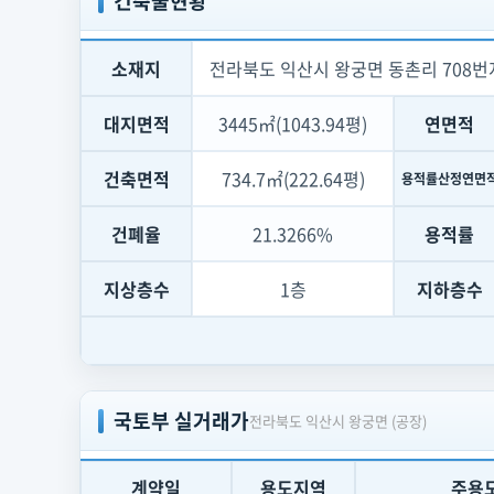
건축물현황
소재지
전라북도 익산시 왕궁면 동촌리 708번
대지면적
3445㎡(1043.94평)
연면적
건축면적
734.7㎡(222.64평)
용적률산정연면
건폐율
21.3266%
용적률
지상층수
1층
지하층수
국토부 실거래가
전라북도 익산시 왕궁면 (공장)
계약일
용도지역
주용