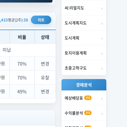
70%
변경
00원
씨:리얼지도
,433
평균(2주):
38
차트
70%
매각
00원
도시계획지도
비율
상태
도시계획
미납
토지이용계획
70%
변경
00원
초중고학구도
70%
유찰
00원
경매분석
49%
변경
00원
예상배당표
신규
수익률분석
신규