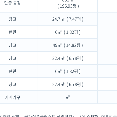
단층 공장
( 196.93평 )
창고
24.7㎡ ( 7.47평 )
현관
6㎡ ( 1.82평 )
창고
49㎡ ( 14.82평 )
창고
22.4㎡ ( 6.78평 )
현관
6㎡ ( 1.82평 )
창고
22.4㎡ ( 6.78평 )
기계기구
㎡
동촌리 소재 「국가식품쿨러스트 산업단지」 내에 소재하, 주변은 공