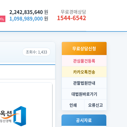
2,242,835,640
원
무료경매상담
1544-6542
1,098,989,000
원
9%
무료상담신청
조회수: 1,433
관심물건등록
카카오톡전송
관할법원안내
대법원바로가기
인쇄
오류신고
공시자료