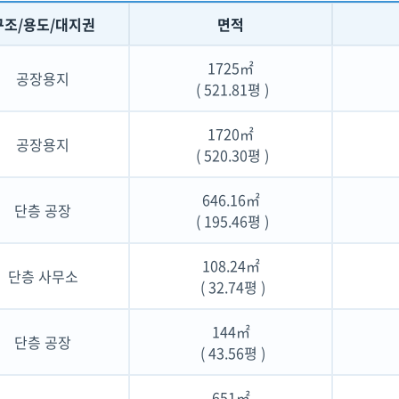
구조/용도/대지권
면적
1725㎡
공장용지
( 521.81평 )
1720㎡
공장용지
( 520.30평 )
646.16㎡
단층 공장
( 195.46평 )
108.24㎡
단층 사무소
( 32.74평 )
144㎡
단층 공장
( 43.56평 )
651㎡