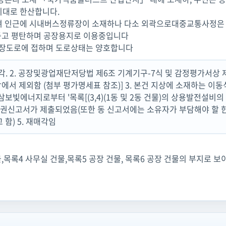
지대로 한산합니다.
며 인근에 시내버스정류장이 소재하나 다소 외곽으로대중교통사정은
등고 평탄하며 공장용지로 이용중입니다
포장도로에 접하며 도로상태는 양호합니다
매각. 2. 공장및광업재단저당법 제6조 기계기구-7식 및 감정평가서상 
매각에서 제외함 (첨부 평가명세표 참조)] 3. 본건 지상에 소재하는 
주식회사 삼보빛에너지로부터 '목록[(3,4)(1동 및 2동 건물)의 상용발전설
의 유치권신고서가 제출되었음(또한 동 신고서에는 소유자가 부담해야 
 함) 5. 재매각임
,목록4 사무실 건물,목록5 공장 건물, 목록6 공장 건물의 부지로 보