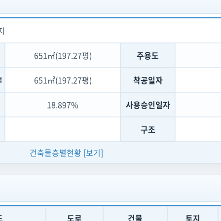
지
651㎡(197.27평)
주용도
651㎡(197.27평)
착공일자
적
18.897%
사용승인일자
구조
건축물층별현황
[보기]
도
도로
건물
토지