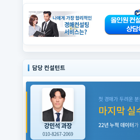
담당 컨설턴트
마
이
01001101 01000001 01010101 01000011 01010100 01
옥
async function
analyzeProperty
(item) {
첫 경매가 두려운 분
션
const
history
= 
await
 db.query(
'SELECT * FROM
22
const
pattern
= ai.detect(history, item.right
마지막 실
년
return
 { riskLevel: pattern.risk, suggestedBi
경
}
매
SELECT
bid_price, success_rate
FROM
 cases 
WHERE
데
22년 누적 데이터
가
강민석 과장
[INFO] 누적 데이터 포인트: 1,247,892건 · 분석완료
이
if
 (property.lien.exists) { 
return
 analyzeRiskL
터
010-8267-2069
const
result
= pipeline([search, analyze, bid, 
컨
10110100 01101110 11010010 00101001
PATTERN_MAT