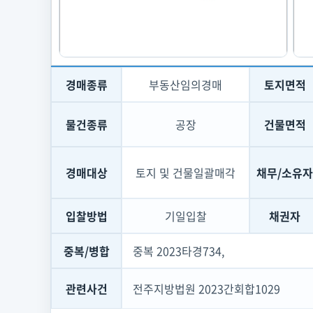
경매종류
부동산임의경매
토지면적
물건종류
공장
건물면적
경매대상
토지 및 건물일괄매각
채무/소유자
입찰방법
기일입찰
채권자
중복/병합
중복 2023타경734,
관련사건
전주지방법원 2023간회합1029