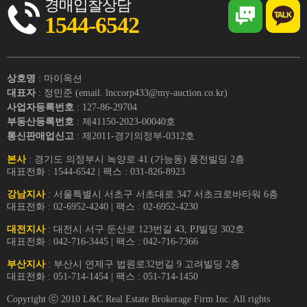
경매입찰상담
1544-6542
상호명
: 마이옥션
대표자
: 정민준 (email. lnccorp433@my-auction.co.kr)
사업자등록번호
: 127-86-29704
부동산등록번호
: 제41150-2023-00040호
통신판매업신고
: 제2011-경기의정부-0312호
본사
: 경기도 의정부시 녹양로 41 (가능동) 풍전빌딩 2층
대표전화 : 1544-6542 | 팩스 : 031-826-8923
강남지사
: 서울특별시 서초구 서초대로 347 서초크로바타워 6층
대표전화 : 02-6952-4240 | 팩스 : 02-6952-4230
대전지사
: 대전시 서구 둔산로 123번길 43, PJ빌딩 302호
대표전화 : 042-716-3445 | 팩스 : 042-716-7366
부산지사
: 부산시 연제구 법원로32번길 9 고려빌딩 2층
대표전화 : 051-714-1454 | 팩스 : 051-714-1450
Copyright ⓒ 2010 L&C Real Estate Brokerage Firm Inc. All rights