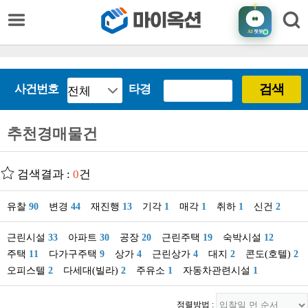
AI
챗봇
검색
사건번호
타경
추천경매물건
검색결과 :
0
건
유찰
90
변경
44
재진행
13
기각
1
매각
1
취하
1
신건
2
근린시설
33
아파트
30
공장
20
근린주택
19
숙박시설
12
주택
11
다가구주택
9
상가
4
근린상가
4
대지
2
콘도(호텔)
2
오피스텔
2
다세대(빌라)
2
주유소
1
자동차관련시설
1
정렬방법 :