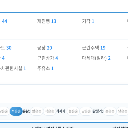
경
44
재진행
13
기각
1
파트
30
공장
20
근린주택
19
가
4
근린상가
4
다세대(빌라)
2
동차관련시설
1
주유소
1
많은순
적은순
많은순
적은순
높은순
낮은순
높은순
낮은순
유찰:
최저가:
감정가: