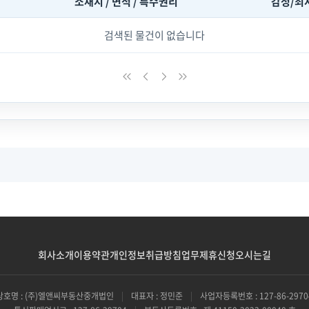
소재지 / 면적 / 특수권리
감정/최
검색된 물건이 없습니다
회사소개
이용약관
개인정보취급방침
업무제휴신청
오시는길
상호명 : (주)엘앤씨부동산중개법인
|
대표자 : 정민준
|
사업자등록번호 : 127-86-2970