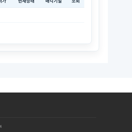
저가
현재상태
매각기일
조회
4