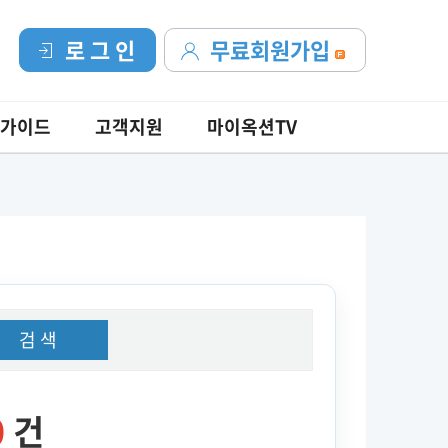
로 그 인
무료회원가입
가이드
고객지원
마이옥션TV
검 색
0
건