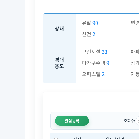
유찰
90
변
상태
신건
2
근린시설
33
아
경매
다가구주택
9
상
용도
오피스텔
2
자
관심등록
조회수: