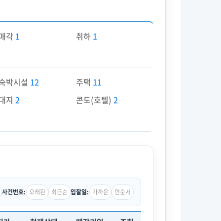
매각
1
취하
1
숙박시설
12
주택
11
대지
2
콘도(호텔)
2
오래된
최근순
가까운
먼순서
사건번호:
입찰일: