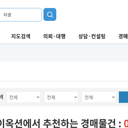
타경
지도검색
의뢰·대행
상담·컨설팅
경매
색
이옥션에서 추천하는 경매물건 :