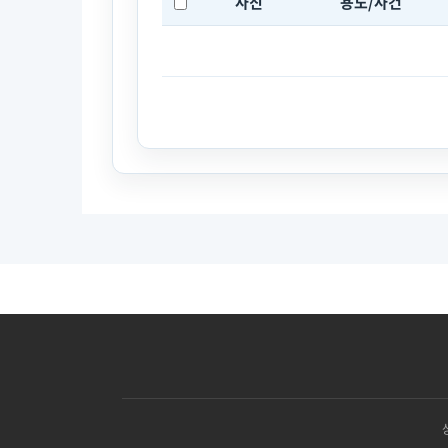
사진
용도/사건