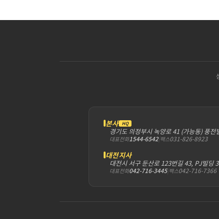
본사
HQ
경기도 의정부시 녹양로 41 (가능동) 풍전
1544-6542
|
031-826-8923
대표전화
팩스
대전지사
대전시 서구 둔산로 123번길 43, PJ빌딩 
042-716-3445
|
042-716-7366
대표전화
팩스