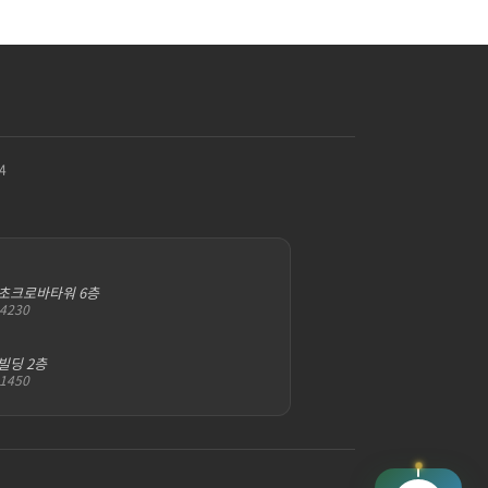
4
서초크로바타워 6층
-4230
빌딩 2층
-1450