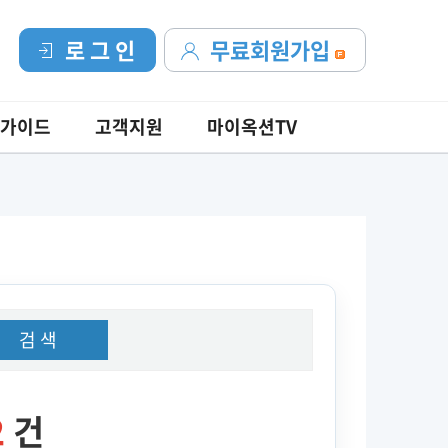
로 그 인
무료회원가입
가이드
고객지원
마이옥션TV
검 색
2
건