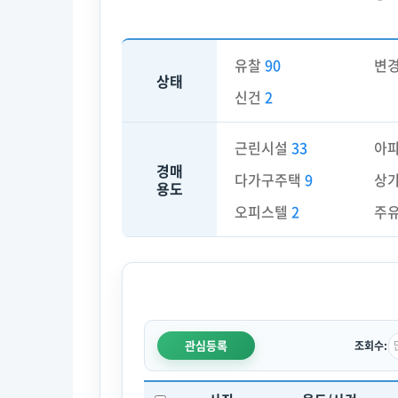
유찰
90
변
상태
신건
2
근린시설
33
아
경매
다가구주택
9
상
용도
오피스텔
2
주
관심등록
조회수: