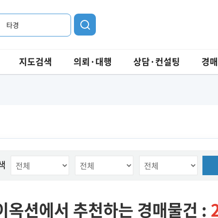
타경
지도검색
의뢰·대행
상담·컨설팅
경매
색
이옥션에서 추천하는 경매물건 :