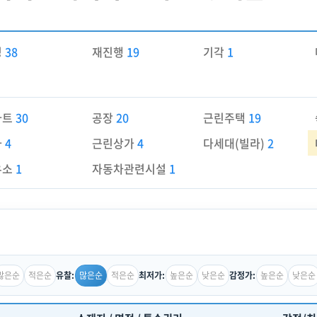
경
38
재진행
19
기각
1
파트
30
공장
20
근린주택
19
가
4
근린상가
4
다세대(빌라)
2
유소
1
자동차관련시설
1
많은순
적은순
많은순
적은순
높은순
낮은순
높은순
낮은순
유찰:
최저가:
감정가: