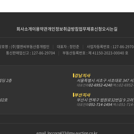
회사소개
이용약관
개인정보취급방침
업무제휴신청
오시는길
상호명 : (주)엘앤씨부동산중개법인
|
대표자 : 정민준
|
사업자등록번호 : 127-86-2970
통신판매업신고 : 127-86-29704
|
부동산등록번호 : 제 41150-2023-00040 호
강남지사
빌딩 2층
서울특별시 서초구 서초대로 347 
02-6952-4240
|
02-6952
대표전화
팩스
부산지사
302호
부산시 연제구 법원로32번길 9 고려
051-714-1454
|
051-714
대표전화
팩스
email. lnccorp433@my-auction.co.kr