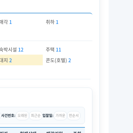
매각
1
취하
1
숙박시설
12
주택
11
대지
2
콘도(호텔)
2
오래된
최근순
가까운
먼순서
사건번호:
입찰일: