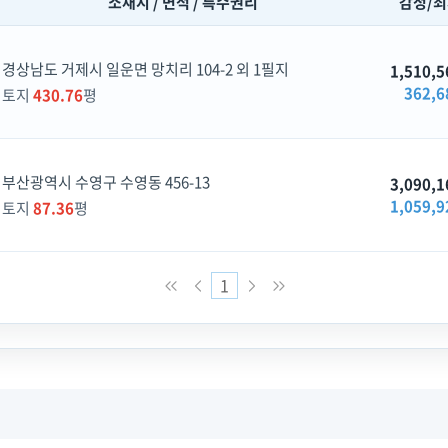
소재지 / 면적 / 특수권리
감정/
경상남도 거제시 일운면 망치리 104-2 외 1필지
1,510,5
362,6
토지
430.76
평
부산광역시 수영구 수영동 456-13
3,090,1
1,059,9
토지
87.36
평
1