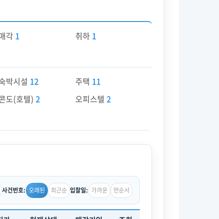
매각
1
취하
1
숙박시설
12
주택
11
콘도(호텔)
2
오피스텔
2
오래된
최근순
가까운
먼순서
사건번호:
입찰일: