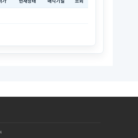
저가
현재상태
매각기일
조회
4