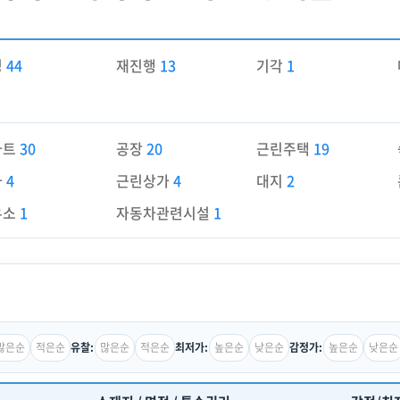
경
44
재진행
13
기각
1
파트
30
공장
20
근린주택
19
가
4
근린상가
4
대지
2
유소
1
자동차관련시설
1
많은순
적은순
많은순
적은순
높은순
낮은순
높은순
낮은순
유찰:
최저가:
감정가: