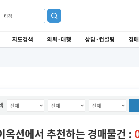
타경
지도검색
의뢰·대행
상담·컨설팅
경매
색
이옥션에서 추천하는 경매물건 :