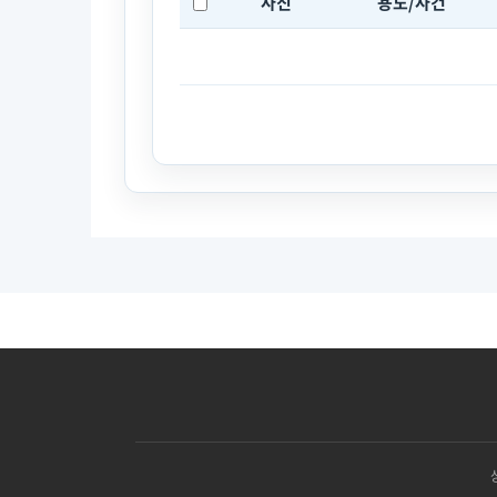
사진
용도/사건