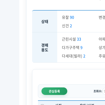
유찰
90
변
상태
신건
2
근린시설
33
아
경매
다가구주택
9
상
용도
다세대(빌라)
2
주
관심등록
조회수: