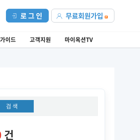
로 그 인
무료회원가입
가이드
고객지원
마이옥션TV
검 색
0
건