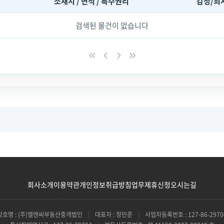
소재지 / 면적 / 특수권리
감정/최
검색된 물건이 없습니다
회사소개
이용약관
개인정보취급방침
업무제휴신청
오시는길
상호명 : (주)엘앤씨부동산중개법인
|
대표자 : 정민준
|
사업자등록번호 : 127-86-2970