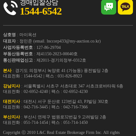
경매입찰상담
1544-6542
상호명
: 마이옥션
대표자
: 정민준 (email. lnccorp433@my-auction.co.kr)
사업자등록번호
: 127-86-29704
부동산등록번호
: 제41150-2023-00040호
통신판매업신고
: 제2011-경기의정부-0312호
본사
: 경기도 의정부시 녹양로 41 (가능동) 풍전빌딩 2층
대표전화 : 1544-6542 | 팩스 : 031-826-8923
강남지사
: 서울특별시 서초구 서초대로 347 서초크로바타워 6층
대표전화 : 02-6952-4240 | 팩스 : 02-6952-4230
대전지사
: 대전시 서구 둔산로 123번길 43, PJ빌딩 302호
대표전화 : 042-716-3445 | 팩스 : 042-716-7366
부산지사
: 부산시 연제구 법원로32번길 9 고려빌딩 2층
대표전화 : 051-714-1454 | 팩스 : 051-714-1450
Copyright ⓒ 2010 L&C Real Estate Brokerage Firm Inc. All rights