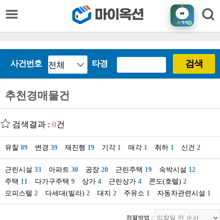
AI
챗봇
검색
사건번호
타경
추천경매물건
검색결과 :
0
건
유찰
89
변경
39
재진행
19
기각
1
매각
1
취하
1
신건
2
근린시설
33
아파트
30
공장
20
근린주택
19
숙박시설
12
주택
11
다가구주택
9
상가
4
근린상가
4
콘도(호텔)
2
오피스텔
2
다세대(빌라)
2
대지
2
주유소
1
자동차관련시설
1
정렬방법 :