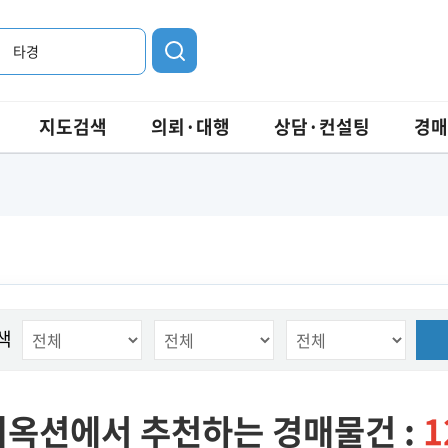
타경
지도검색
의뢰·대행
상담·컨설팅
경매
색
옥션에서 추천하는 경매물건 :
1