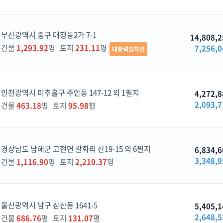
부산광역시 중구 대청동2가 7-1
14,808,2
건물
1,293.92
평 토지
231.11
평
7,256,0
대항력임차인
인천광역시 미추홀구 주안동 147-12 외 1필지
4,272,8
2,093,7
건물
463.18
평 토지
95.98
평
경상남도 남해군 고현면 갈화리 산19-15 외 6필지
6,834,6
3,348,9
건물
1,116.90
평 토지
2,210.37
평
울산광역시 남구 삼산동 1641-5
5,405,1
2,648,5
건물
686.76
평 토지
131.07
평