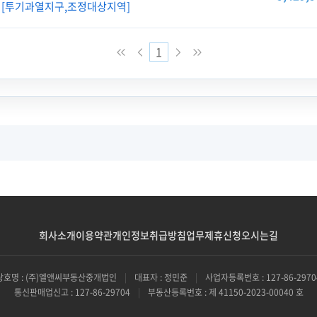
[투기과열지구,조정대상지역]
1
회사소개
이용약관
개인정보취급방침
업무제휴신청
오시는길
상호명 : (주)엘앤씨부동산중개법인
|
대표자 : 정민준
|
사업자등록번호 : 127-86-2970
통신판매업신고 : 127-86-29704
|
부동산등록번호 : 제 41150-2023-00040 호