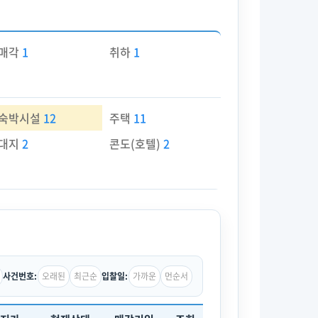
매각
1
취하
1
숙박시설
12
주택
11
대지
2
콘도(호텔)
2
오래된
최근순
가까운
먼순서
사건번호:
입찰일: