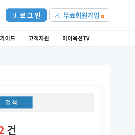
로 그 인
무료회원가입
가이드
고객지원
마이옥션TV
검 색
2
건