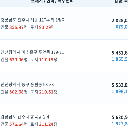
소재지 / 면적 / 특수권리
감정/
경상남도 진주시 계동 127-4 외 1필지
2,828,0
679,0
건물
356.97
평 토지
93.29
평
인천광역시 미추홀구 주안동 179-11
5,451,6
1,869,9
건물
630.06
평 토지
117.19
평
인천광역시 동구 송림동 58-38
5,533,8
1,898,1
건물
802.68
평 토지
210.51
평
경상남도 진주시 봉곡동 2-4
5,620,5
1,927,8
건물
576.64
평 토지
211.24
평