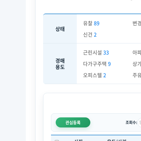
유찰
89
변
상태
신건
2
근린시설
33
아
경매
다가구주택
9
상
용도
오피스텔
2
주
관심등록
조회수: