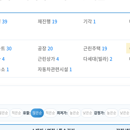
경
39
재진행
19
기각
1
파트
30
공장
20
근린주택
19
가
4
근린상가
4
다세대(빌라)
2
유소
1
자동차관련시설
1
많은순
적은순
많은순
적은순
높은순
낮은순
높은순
낮은순
유찰:
최저가:
감정가: