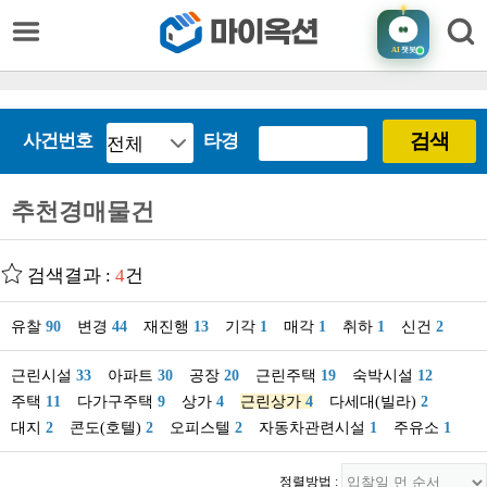
AI
챗봇
검색
사건번호
타경
추천경매물건
검색결과 :
4
건
유찰
90
변경
44
재진행
13
기각
1
매각
1
취하
1
신건
2
근린시설
33
아파트
30
공장
20
근린주택
19
숙박시설
12
주택
11
다가구주택
9
상가
4
근린상가
4
다세대(빌라)
2
대지
2
콘도(호텔)
2
오피스텔
2
자동차관련시설
1
주유소
1
정렬방법 :