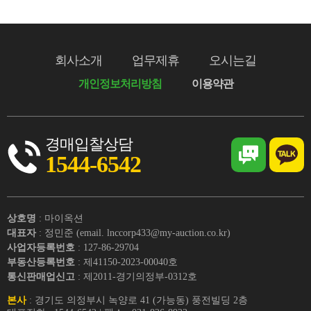
회사소개
업무제휴
오시는길
개인정보처리방침
이용약관
경매입찰상담
1544-6542
상호명
: 마이옥션
대표자
: 정민준 (email. lnccorp433@my-auction.co.kr)
사업자등록번호
: 127-86-29704
부동산등록번호
: 제41150-2023-00040호
통신판매업신고
: 제2011-경기의정부-0312호
본사
: 경기도 의정부시 녹양로 41 (가능동) 풍전빌딩 2층