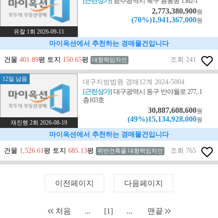
[근린상가]
광주광역시 북구 용봉동 1382-1
2,773,380,900
원
(70%)1,941,367,000
원
유찰 1회 2026-09-11
마이옥션에서 추천하는 경매물건입니다
건물
401.89
평 토지
150.65
평
조회 241
대항력임차인
12일 남음
대구지방법원 경매12계 2024-5004
[근린상가]
대구광역시 동구 반야월로 277, 1
층103호
30,887,608,600
원
(49%)15,134,928,000
원
재진행 2회 2026-08-19
마이옥션에서 추천하는 경매물건입니다
건물
1,526.61
평 토지
685.13
평
조회 765
위반건축물 대항력임차인
이전페이지
다음페이지
처음
...
[1]
...
맨끝