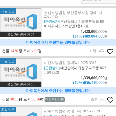
17일 남음
부산지방법원 부산동부지원 경매1계
2025-415
[근린상가]
부산광역시 수영구 민락동 181-
88 타워더모스트광안 1층112호
1,428,000,000
원
유찰 3회 2026-08-24
(34%)489,804,000
원
마이옥션에서 추천하는 경매물건입니다
건물
14.92
평 토지
4.91
평
조회 1474
19일 남음
대전지방법원 경매3계 2025-3917
[근린상가]
대전광역시 유성구 지족동 1027-
1 1층105호
1,339,000,000
원
(49%)656,110,000
원
유찰 2회 2026-08-26
마이옥션에서 추천하는 경매물건입니다
건물
40.11
평 토지
56.16
평
조회 408
대항력임차인
35일 남음
광주지방법원 경매10계 2025-33519