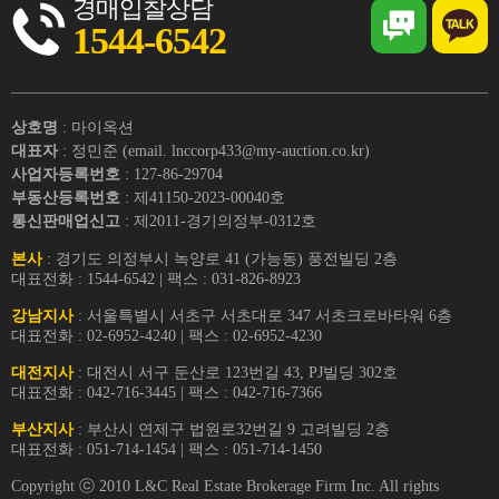
경매입찰상담
1544-6542
상호명
: 마이옥션
대표자
: 정민준 (email. lnccorp433@my-auction.co.kr)
사업자등록번호
: 127-86-29704
부동산등록번호
: 제41150-2023-00040호
통신판매업신고
: 제2011-경기의정부-0312호
본사
: 경기도 의정부시 녹양로 41 (가능동) 풍전빌딩 2층
대표전화 : 1544-6542 | 팩스 : 031-826-8923
강남지사
: 서울특별시 서초구 서초대로 347 서초크로바타워 6층
대표전화 : 02-6952-4240 | 팩스 : 02-6952-4230
대전지사
: 대전시 서구 둔산로 123번길 43, PJ빌딩 302호
대표전화 : 042-716-3445 | 팩스 : 042-716-7366
부산지사
: 부산시 연제구 법원로32번길 9 고려빌딩 2층
대표전화 : 051-714-1454 | 팩스 : 051-714-1450
Copyright ⓒ 2010 L&C Real Estate Brokerage Firm Inc. All rights