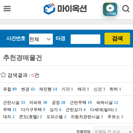
AI
챗봇
검색
사건번호
타경
추천경매물건
검색결과 :
0
건
유찰
89
변경
43
재진행
14
기각
1
매각
1
신건
3
취하
1
근린시설
33
아파트
30
공장
20
근린주택
19
숙박시설
12
주택
11
다가구주택
9
상가
4
근린상가
4
다세대(빌라)
2
대지
2
콘도(호텔)
2
오피스텔
2
자동차관련시설
1
주유소
1
정렬방법 :