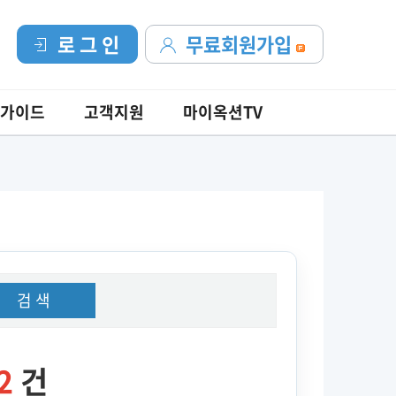
로 그 인
무료회원가입
가이드
고객지원
마이옥션TV
검 색
2
건