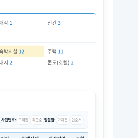
매각
1
신건
3
숙박시설
12
주택
11
대지
2
콘도(호텔)
2
오래된
최근순
가까운
먼순서
사건번호:
입찰일: