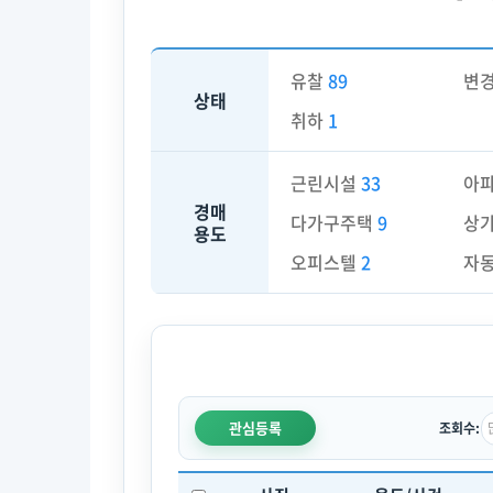
유찰
89
변
상태
취하
1
근린시설
33
아
경매
다가구주택
9
상
용도
오피스텔
2
자
관심등록
조회수: