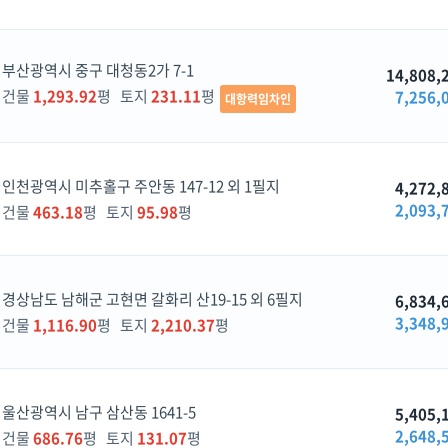
부산광역시 중구 대청동2가 7-1
14,808,
건물
1,293.92
평 토지
231.11
평
7,256,
대항력임차인
인천광역시 미추홀구 주안동 147-12 외 1필지
4,272,
2,093,
건물
463.18
평 토지
95.98
평
경상남도 남해군 고현면 갈화리 산19-15 외 6필지
6,834,
3,348,
건물
1,116.90
평 토지
2,210.37
평
울산광역시 남구 삼산동 1641-5
5,405,
2,648,
건물
686.76
평 토지
131.07
평