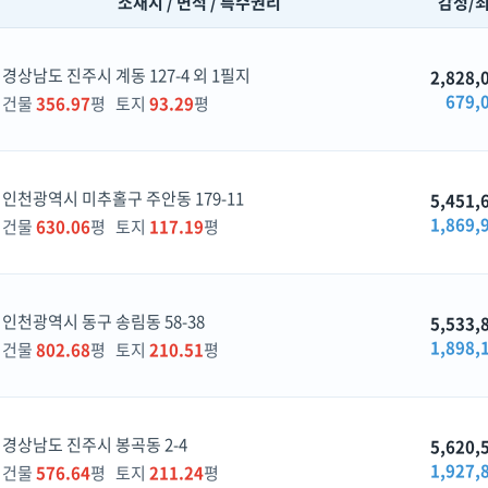
소재지 / 면적 / 특수권리
감정/
경상남도 진주시 계동 127-4 외 1필지
2,828,
679,
건물
356.97
평 토지
93.29
평
인천광역시 미추홀구 주안동 179-11
5,451,
1,869,
건물
630.06
평 토지
117.19
평
인천광역시 동구 송림동 58-38
5,533,
1,898,
건물
802.68
평 토지
210.51
평
경상남도 진주시 봉곡동 2-4
5,620,
1,927,
건물
576.64
평 토지
211.24
평