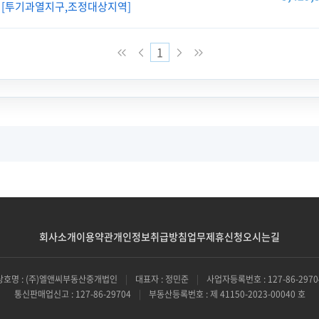
[투기과열지구,조정대상지역]
1
회사소개
이용약관
개인정보취급방침
업무제휴신청
오시는길
상호명 : (주)엘앤씨부동산중개법인
|
대표자 : 정민준
|
사업자등록번호 : 127-86-2970
통신판매업신고 : 127-86-29704
|
부동산등록번호 : 제 41150-2023-00040 호