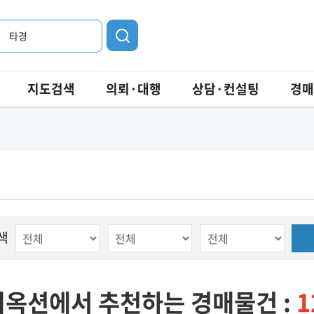
타경
지도검색
의뢰·대행
상담·컨설팅
경매
색
옥션에서 추천하는 경매물건 :
1