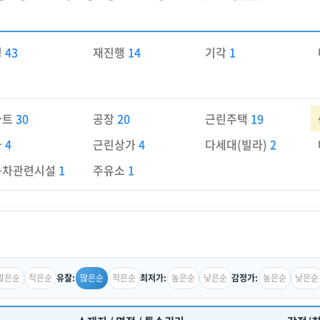
경
43
재진행
14
기각
1
파트
30
공장
20
근린주택
19
가
4
근린상가
4
다세대(빌라)
2
동차관련시설
1
주유소
1
많은순
적은순
많은순
적은순
높은순
낮은순
높은순
낮은순
유찰:
최저가:
감정가: