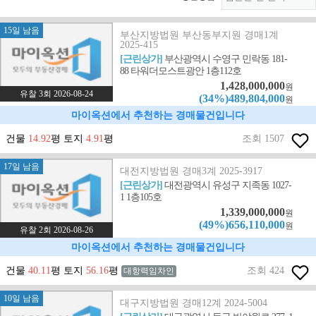
15일 남음
부산지방법원 부산동부지원 경매1계
2025-415
[근린상가]
부산광역시 수영구 민락동 181-
88 타워더모스트광안 1층112호
1,428,000,000
원
유찰 3회 2026-08-24
(34%)489,804,000
원
마이옥션에서 추천하는 경매물건입니다
건물
14.92
평 토지
4.91
평
조회 1507
17일 남음
대전지방법원 경매3계 2025-3917
[근린상가]
대전광역시 유성구 지족동 1027-
1 1층105호
1,339,000,000
원
(49%)656,110,000
원
유찰 2회 2026-08-26
마이옥션에서 추천하는 경매물건입니다
건물
40.11
평 토지
56.16
평
조회 424
대항력임차인
10일 남음
대구지방법원 경매12계 2024-5004