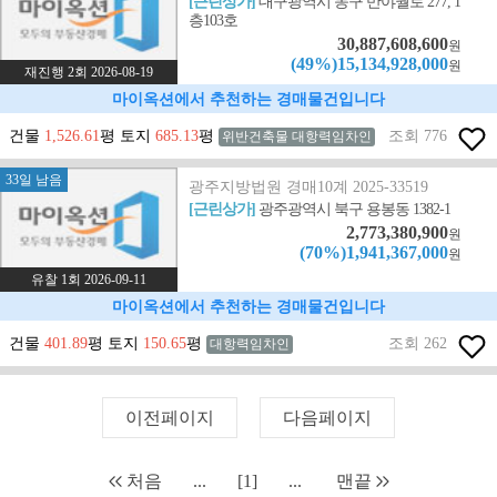
[근린상가]
대구광역시 동구 반야월로 277, 1
층103호
30,887,608,600
원
(49%)15,134,928,000
원
재진행 2회 2026-08-19
마이옥션에서 추천하는 경매물건입니다
건물
1,526.61
평 토지
685.13
평
조회 776
위반건축물 대항력임차인
33일 남음
광주지방법원 경매10계 2025-33519
[근린상가]
광주광역시 북구 용봉동 1382-1
2,773,380,900
원
(70%)1,941,367,000
원
유찰 1회 2026-09-11
마이옥션에서 추천하는 경매물건입니다
건물
401.89
평 토지
150.65
평
조회 262
대항력임차인
이전페이지
다음페이지
처음
...
[1]
...
맨끝