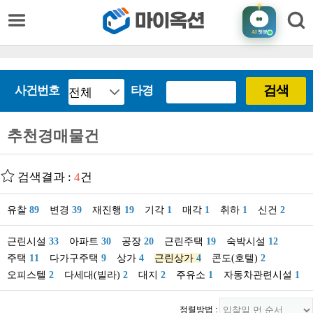
AI
챗봇
검색
사건번호
타경
추천경매물건
검색결과 :
4
건
유찰
89
변경
39
재진행
19
기각
1
매각
1
취하
1
신건
2
근린시설
33
아파트
30
공장
20
근린주택
19
숙박시설
12
주택
11
다가구주택
9
상가
4
근린상가
4
콘도(호텔)
2
오피스텔
2
다세대(빌라)
2
대지
2
주유소
1
자동차관련시설
1
정렬방법 :