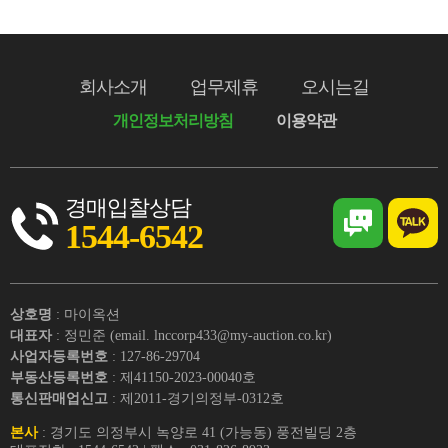
회사소개
업무제휴
오시는길
개인정보처리방침
이용약관
경매입찰상담
1544-6542
상호명
: 마이옥션
대표자
: 정민준 (email. lnccorp433@my-auction.co.kr)
사업자등록번호
: 127-86-29704
부동산등록번호
: 제41150-2023-00040호
통신판매업신고
: 제2011-경기의정부-0312호
본사
: 경기도 의정부시 녹양로 41 (가능동) 풍전빌딩 2층