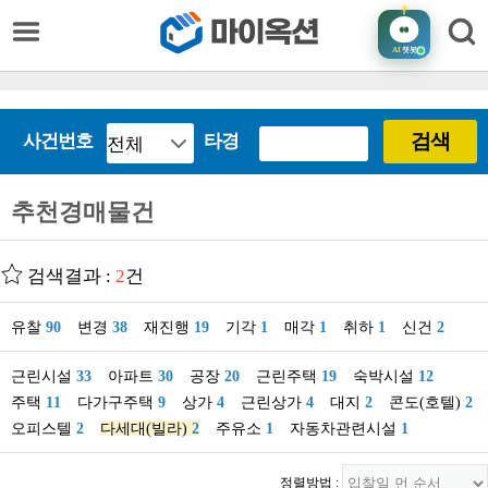
AI
챗봇
검색
사건번호
타경
추천경매물건
검색결과 :
2
건
유찰
90
변경
38
재진행
19
기각
1
매각
1
취하
1
신건
2
근린시설
33
아파트
30
공장
20
근린주택
19
숙박시설
12
주택
11
다가구주택
9
상가
4
근린상가
4
대지
2
콘도(호텔)
2
오피스텔
2
다세대(빌라)
2
주유소
1
자동차관련시설
1
정렬방법 :