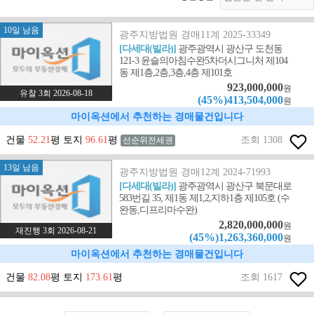
10일 남음
광주지방법원 경매11계 2025-33349
[다세대(빌라)]
광주광역시 광산구 도천동
121-3 윤슬의아침수완5차더시그니처 제104
동 제1층,2층,3층,4층 제101호
923,000,000
원
유찰 3회 2026-08-18
(45%)413,504,000
원
마이옥션에서 추천하는 경매물건입니다
건물
52.21
평 토지
96.61
평
조회 1308
선순위전세권
13일 남음
광주지방법원 경매12계 2024-71993
[다세대(빌라)]
광주광역시 광산구 북문대로
583번길 35, 제1동 제1,2,지하1층 제105호 (수
완동,디프리마수완)
2,820,000,000
원
재진행 3회 2026-08-21
(45%)1,263,360,000
원
마이옥션에서 추천하는 경매물건입니다
건물
82.08
평 토지
173.61
평
조회 1617