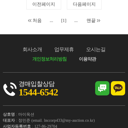
이전페이지
다음페이지
처음
...
[1]
...
맨끝
회사소개
업무제휴
오시는길
개인정보처리방침
이용약관
경매입찰상담
1544-6542
상호명
: 마이옥션
대표자
: 정민준 (email. lnccorp433@my-auction.co.kr)
사업자등록번호
: 127-86-29704