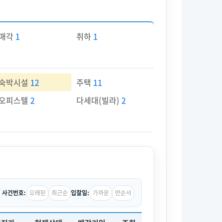
매각
1
취하
1
숙박시설
12
주택
11
오피스텔
2
다세대(빌라)
2
오래된
최근순
가까운
먼순서
사건번호:
입찰일: