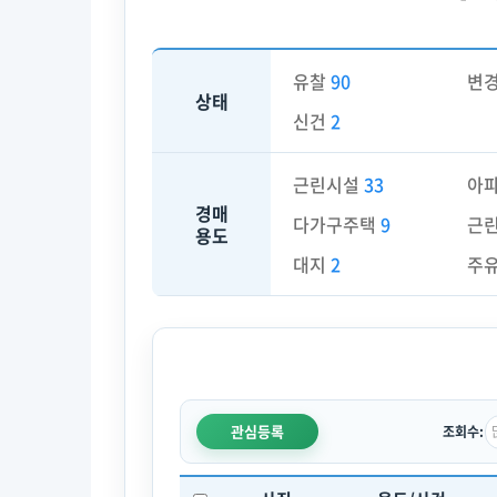
유찰
90
변
상태
신건
2
근린시설
33
아
경매
다가구주택
9
근
용도
대지
2
주
관심등록
조회수: