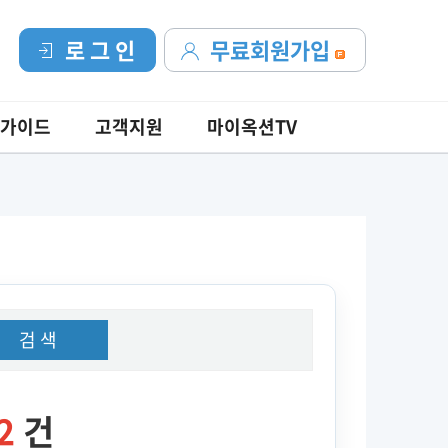
로 그 인
무료회원가입
가이드
고객지원
마이옥션TV
검 색
2
건