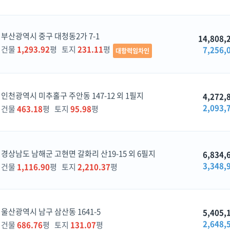
부산광역시 중구 대청동2가 7-1
14,808,
건물
1,293.92
평 토지
231.11
평
7,256,
대항력임차인
인천광역시 미추홀구 주안동 147-12 외 1필지
4,272,
2,093,
건물
463.18
평 토지
95.98
평
경상남도 남해군 고현면 갈화리 산19-15 외 6필지
6,834,
3,348,
건물
1,116.90
평 토지
2,210.37
평
울산광역시 남구 삼산동 1641-5
5,405,
2,648,
건물
686.76
평 토지
131.07
평