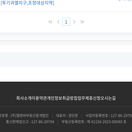
[투기과열지구,조정대상지역]
1
회사소개
이용약관
개인정보취급방침
업무제휴신청
오시는길
상호명 : (주)엘앤씨부동산중개법인
|
대표자 : 정민준
|
사업자등록번호 : 127-86-2970
통신판매업신고 : 127-86-29704
|
부동산등록번호 : 제 41150-2023-00040 호