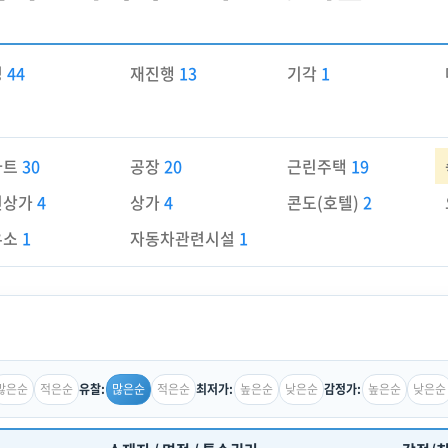
경
44
재진행
13
기각
1
파트
30
공장
20
근린주택
19
린상가
4
상가
4
콘도(호텔)
2
유소
1
자동차관련시설
1
많은순
적은순
많은순
적은순
높은순
낮은순
높은순
낮은순
유찰:
최저가:
감정가: