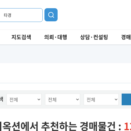
타경
지도검색
의뢰·대행
상담·컨설팅
경매
색
옥션에서 추천하는 경매물건 :
1