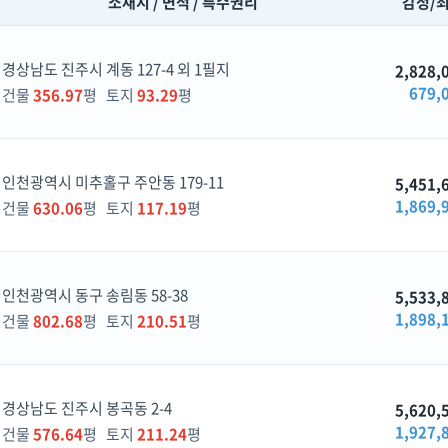
소재지 / 면적 / 특수권리
감정/
경상남도 진주시 계동 127-4 외 1필지
2,828,
679,
건물
356.97
평 토지
93.29
평
인천광역시 미추홀구 주안동 179-11
5,451,
1,869,
건물
630.06
평 토지
117.19
평
인천광역시 동구 송림동 58-38
5,533,
1,898,
건물
802.68
평 토지
210.51
평
경상남도 진주시 봉곡동 2-4
5,620,
1,927,
건물
576.64
평 토지
211.24
평