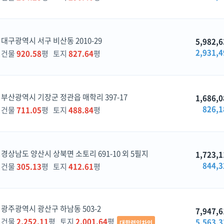
대구광역시 서구 비산동 2010-29
5,982,6
2,931,4
건물
920.58
평 토지
827.64
평
부산광역시 기장군 정관읍 매학리 397-17
1,686,0
826,1
건물
711.05
평 토지
488.84
평
경상남도 양산시 상북면 소토리 691-10 외 5필지
1,723,1
844,3
건물
305.13
평 토지
412.61
평
광주광역시 광산구 하남동 503-2
7,947,6
건물
2,252.11
평 토지
2,001.64
평
5,563,3
대항력임차인