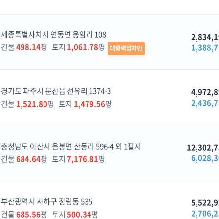
세종특별자치시 연동면 응암리 108
2,834,1
건물
498.14
평 토지
1,061.78
평
1,388,7
대항력임차인
경기도 파주시 문산읍 선유리 1374-3
4,972,8
2,436,7
건물
1,521.80
평 토지
1,479.56
평
충청남도 아산시 음봉면 산동리 596-4 외 1필지
12,302,7
6,028,3
건물
684.64
평 토지
7,176.81
평
부산광역시 사하구 장림동 535
5,522,9
2,706,2
건물
685.56
평 토지
500.34
평