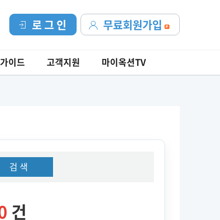
로 그 인
무료회원가입
가이드
고객지원
마이옥션TV
검 색
0
건