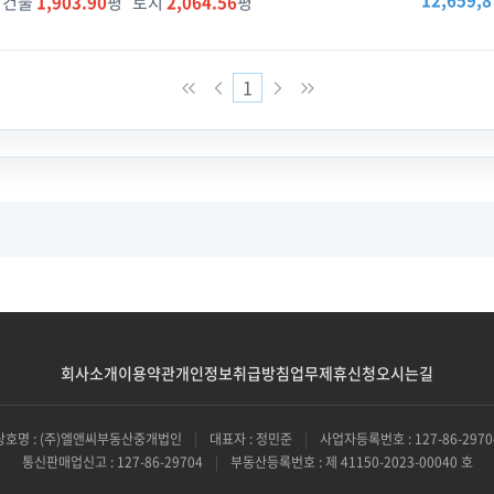
12,659,8
건물
1,903.90
평 토지
2,064.56
평
1
회사소개
이용약관
개인정보취급방침
업무제휴신청
오시는길
상호명 : (주)엘앤씨부동산중개법인
|
대표자 : 정민준
|
사업자등록번호 : 127-86-2970
통신판매업신고 : 127-86-29704
|
부동산등록번호 : 제 41150-2023-00040 호