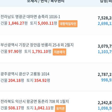
소재지 / 면적 / 특수권리
감정/
전라남도 영광군 대마면 송죽리 1016-1
7,528,2
건물
1,846.27
평 토지
5,000.11
평
2,698,1
대항력임차인
부산광역시 기장군 장안읍 반룡리 25-8 외 2필지
3,079,7
건물
97.90
평 토지
1,791.10
평
1,103,7
지분매각
광주광역시 광산구 고룡동 1014
2,787,1
998,9
건물
204.18
평 토지
354.92
평
전라북도 익산시 왕궁면 동촌리 708 외 1필지
2,242,8
건물
508.17
평 토지
1,042.11
평
1,098,9
유치권