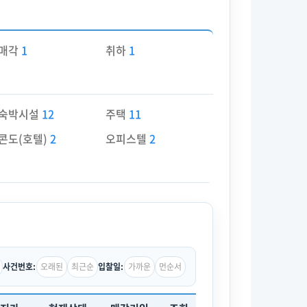
매각
1
취하
1
숙박시설
12
주택
11
콘도(호텔)
2
오피스텔
2
오래된
최근순
가까운
먼순서
사건번호:
입찰일: