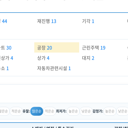
경
44
재진행
13
기각
1
파트
30
공장
20
근린주택
19
린상가
4
상가
4
대지
2
유소
1
자동차관련시설
1
많은순
적은순
많은순
적은순
높은순
낮은순
높은순
낮은순
유찰:
최저가:
감정가: