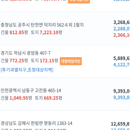
3,268,6
충청남도 공주시 탄천면 덕지리 562-6 외 1필지
2,288,0
건물
812.85
평 토지
7,223.10
평
2,366,1
경기도 하남시 광암동 407-7
5,889,6
건물
772.25
평 토지
172.15
평
대항력임차인
4,122,7
[투기과열지구,조정대상지역]
인천광역시 남동구 고잔동 465-14
9,393,0
9,393,0
건물
1,049.95
평 토지
669.25
평
경상남도 김해시 한림면 명동리 1383-14
12,659,8