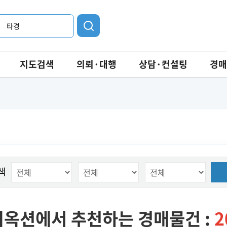
타경
지도검색
의뢰·대행
상담·컨설팅
경매
색
옥션에서 추천하는 경매물건 :
2