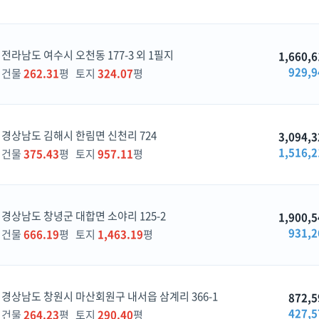
전라남도 여수시 오천동 177-3 외 1필지
1,660,6
929,9
건물
262.31
평 토지
324.07
평
경상남도 김해시 한림면 신천리 724
3,094,3
1,516,2
건물
375.43
평 토지
957.11
평
경상남도 창녕군 대합면 소야리 125-2
1,900,5
931,2
건물
666.19
평 토지
1,463.19
평
경상남도 창원시 마산회원구 내서읍 삼계리 366-1
872,5
427,5
건물
264.23
평 토지
290.40
평