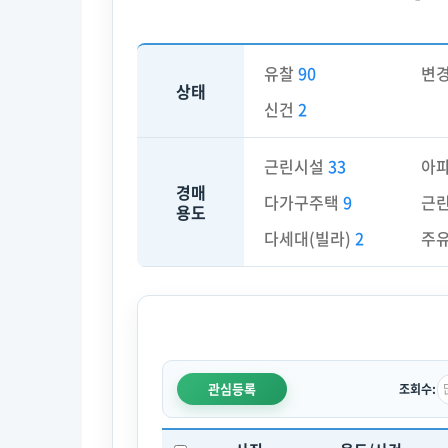
유찰
90
변
상태
신건
2
근린시설
33
아
경매
다가구주택
9
근
용도
다세대(빌라)
2
주
관심등록
조회수: