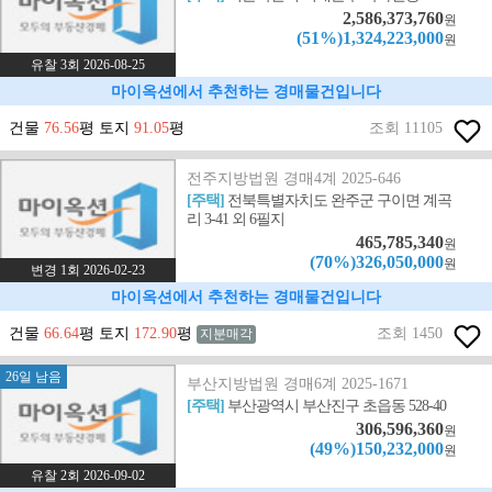
2,586,373,760
원
(51%)1,324,223,000
원
유찰 3회 2026-08-25
마이옥션에서 추천하는 경매물건입니다
건물
76.56
평 토지
91.05
평
조회 11105
전주지방법원 경매4계 2025-646
[주택]
전북특별자치도 완주군 구이면 계곡
리 3-41 외 6필지
465,785,340
원
(70%)326,050,000
원
변경 1회 2026-02-23
마이옥션에서 추천하는 경매물건입니다
건물
66.64
평 토지
172.90
평
조회 1450
지분매각
26일 남음
부산지방법원 경매6계 2025-1671
[주택]
부산광역시 부산진구 초읍동 528-40
306,596,360
원
(49%)150,232,000
원
유찰 2회 2026-09-02