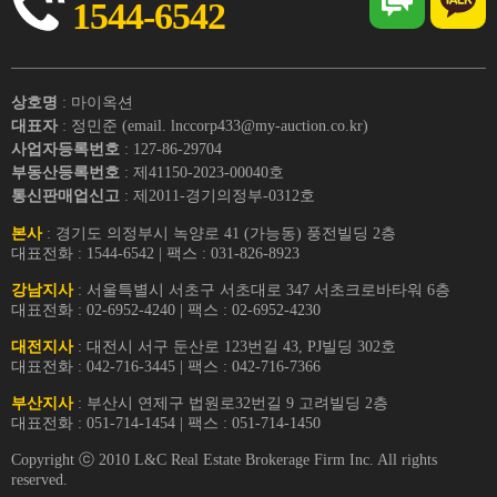
1544-6542
상호명
: 마이옥션
대표자
: 정민준 (email. lnccorp433@my-auction.co.kr)
사업자등록번호
: 127-86-29704
부동산등록번호
: 제41150-2023-00040호
통신판매업신고
: 제2011-경기의정부-0312호
본사
: 경기도 의정부시 녹양로 41 (가능동) 풍전빌딩 2층
대표전화 : 1544-6542 | 팩스 : 031-826-8923
강남지사
: 서울특별시 서초구 서초대로 347 서초크로바타워 6층
대표전화 : 02-6952-4240 | 팩스 : 02-6952-4230
대전지사
: 대전시 서구 둔산로 123번길 43, PJ빌딩 302호
대표전화 : 042-716-3445 | 팩스 : 042-716-7366
부산지사
: 부산시 연제구 법원로32번길 9 고려빌딩 2층
대표전화 : 051-714-1454 | 팩스 : 051-714-1450
Copyright ⓒ 2010 L&C Real Estate Brokerage Firm Inc. All rights
reserved.