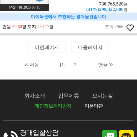
730,765,520
원
유찰 4회 2026-08-10
(41%)299,322,000
원
마이옥션에서 추천하는 경매물건입니다
건물
59.60
평 토지
250.17
평
조회 2966
이전페이지
다음페이지
처음
...
[1]
2
...
맨끝
회사소개
업무제휴
오시는길
개인정보처리방침
이용약관
경매입찰상담