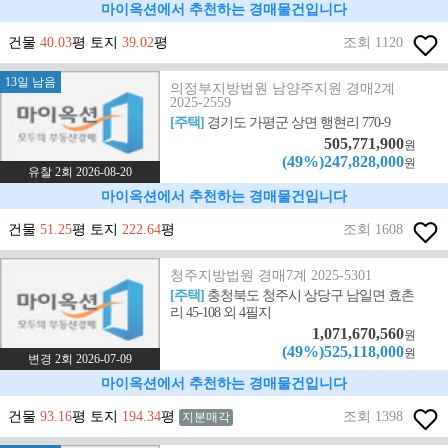
마이옥션에서 추천하는 경매물건입니다
건물
40.03
평 토지
39.02
평
조회 1120
13일 남음
의정부지방법원 남양주지원 경매2계
2025-2559
[주택]
경기도 가평군 상면 행현리 770-9
505,771,900
원
(49%)247,828,000
원
유찰 2회 2026-08-20
마이옥션에서 추천하는 경매물건입니다
건물
51.25
평 토지
222.64
평
조회 1608
청주지방법원 경매7계 2025-5301
[주택]
충청북도 청주시 상당구 남일면 효촌
리 45-108 외 4필지
1,071,670,560
원
(49%)525,118,000
원
변경 2회 2026-07-09
마이옥션에서 추천하는 경매물건입니다
건물
93.16
평 토지
194.34
평
조회 1398
지분매각