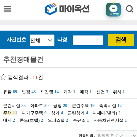
AI
챗봇
검색
사건번호
타경
추천경매물건
검색결과 :
11
건
유찰
89
변경
43
재진행
14
기각
1
매각
1
신건
3
취하
1
근린시설
33
아파트
30
공장
20
근린주택
19
숙박시설
12
주택
11
다가구주택
9
상가
4
근린상가
4
다세대(빌라)
2
대지
2
콘도(호텔)
2
오피스텔
2
주유소
1
자동차관련시설
1
정렬방법 :