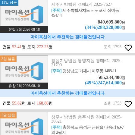
11일 남음
제주지방법원 경매2계 2025-7627
[주택]
제주특별자치도 서귀포시 상예동
4547-4
840,605,800
원
(34%)288,328,000
원
유찰 3회 2026-08-18
마이옥션에서 추천하는 경매물건입니다
건물
52.41
평 토지
272.25
평
조회 1795
3일 남음
창원지방법원 통영지원 경매6계 2025-
21700
[주택]
경상남도 거제시 아주동 1488-11
505,334,400
원
(49%)247,614,000
원
유찰 2회 2026-08-10
마이옥션에서 추천하는 경매물건입니다
건물
59.82
평 토지
168.80
평
조회 1753
3일 남음
청주지방법원 충주지원 경매2계 2025-
30621
[주택]
충청북도 음성군 금왕읍 내송리 63-7
외 2필지