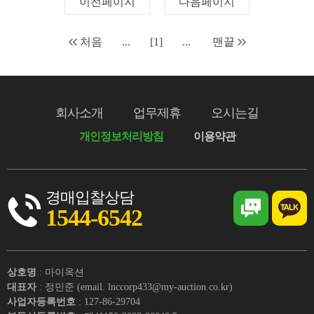
이전페이지
다음페이지
처음
...
[1]
...
맨끝
회사소개
업무제휴
오시는길
개인정보처리방침
이용약관
경매입찰상담
1544-6542
상호명
: 마이옥션
대표자
: 정민준 (email. lnccorp433@my-auction.co.kr)
사업자등록번호
: 127-86-29704