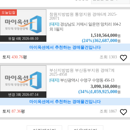
오늘입찰
창원지방법원 통영지원 경매6계 2025-
20971
[대지]
경상남도 거제시 일운면 망치리 104-2
외 1필지
1,510,564,000
원
유찰 4회 2026-08-10
(24%)362,687,000
원
마이옥션에서 추천하는 경매물건입니다
토지
430.76
평
조회 1303
부산지방법원 부산동부지원 경매7계
2025-4958
[대지]
부산광역시 수영구 수영동 456-13
3,090,160,000
원
(34%)1,059,925,000
원
변경 3회 2026-07-14
마이옥션에서 추천하는 경매물건입니다
토지
87.36
평
조회 1867