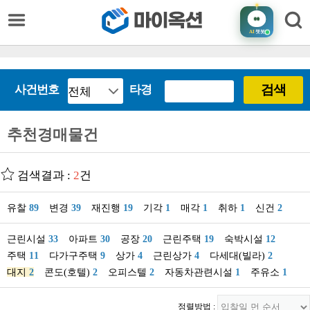
AI
챗봇
검색
사건번호
타경
추천경매물건
검색결과 :
2
건
유찰
89
변경
39
재진행
19
기각
1
매각
1
취하
1
신건
2
근린시설
33
아파트
30
공장
20
근린주택
19
숙박시설
12
주택
11
다가구주택
9
상가
4
근린상가
4
다세대(빌라)
2
대지
2
콘도(호텔)
2
오피스텔
2
자동차관련시설
1
주유소
1
정렬방법 :