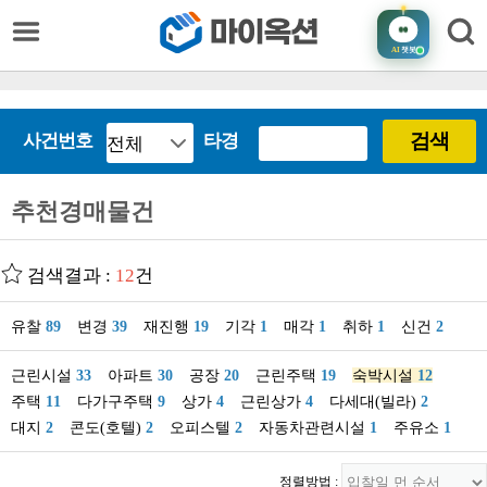
AI
챗봇
검색
사건번호
타경
추천경매물건
검색결과 :
12
건
유찰
89
변경
39
재진행
19
기각
1
매각
1
취하
1
신건
2
근린시설
33
아파트
30
공장
20
근린주택
19
숙박시설
12
주택
11
다가구주택
9
상가
4
근린상가
4
다세대(빌라)
2
대지
2
콘도(호텔)
2
오피스텔
2
자동차관련시설
1
주유소
1
정렬방법 :