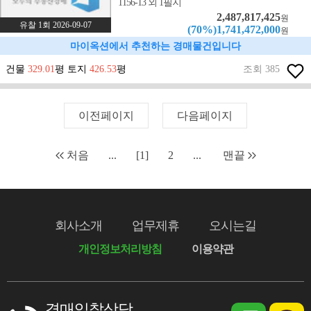
1156-13 외 1필지
2,487,817,425
원
유찰 1회 2026-09-07
(70%)1,741,472,000
원
마이옥션에서 추천하는 경매물건입니다
건물
329.01
평 토지
426.53
평
조회 385
이전페이지
다음페이지
처음
...
[1]
2
...
맨끝
회사소개
업무제휴
오시는길
개인정보처리방침
이용약관
경매입찰상담