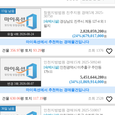
15일 남음
창원지방법원 진주지원 경매5계 2025-
30750
[숙박시설]
경상남도 진주시 계동 127-4 외 1
필지
2,828,059,200
원
유찰 4회 2026-08-24
(24%)679,017,000
원
마이옥션에서 추천하는 경매물건입니다
건물
356.97
평 토지
93.29
평
조회 1376
인천지방법원 경매15계 2025-509240
[숙박시설]
인천광역시 미추홀구 주안동
179-11
5,451,644,280
원
(34%)1,869,914,000
원
변경 3회 2026-08-07
마이옥션에서 추천하는 경매물건입니다
건물
630.06
평 토지
117.19
평
조회 2528
36일 남음
인천지방법원 경매16계 2025-510017