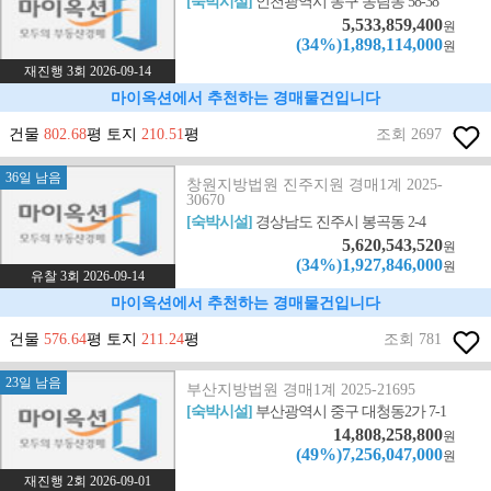
[숙박시설]
인천광역시 동구 송림동 58-38
5,533,859,400
원
(34%)1,898,114,000
원
재진행 3회 2026-09-14
마이옥션에서 추천하는 경매물건입니다
건물
802.68
평 토지
210.51
평
조회 2697
36일 남음
창원지방법원 진주지원 경매1계 2025-
30670
[숙박시설]
경상남도 진주시 봉곡동 2-4
5,620,543,520
원
(34%)1,927,846,000
원
유찰 3회 2026-09-14
마이옥션에서 추천하는 경매물건입니다
건물
576.64
평 토지
211.24
평
조회 781
23일 남음
부산지방법원 경매1계 2025-21695
[숙박시설]
부산광역시 중구 대청동2가 7-1
14,808,258,800
원
(49%)7,256,047,000
원
재진행 2회 2026-09-01