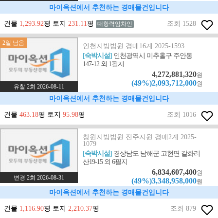
마이옥션에서 추천하는 경매물건입니다
건물
1,293.92
평 토지
231.11
평
조회 1528
대항력임차인
2일 남음
인천지방법원 경매16계 2025-1593
[숙박시설]
인천광역시 미추홀구 주안동
147-12 외 1필지
4,272,881,320
원
(49%)2,093,712,000
원
유찰 2회 2026-08-11
마이옥션에서 추천하는 경매물건입니다
건물
463.18
평 토지
95.98
평
조회 1016
창원지방법원 진주지원 경매2계 2025-
1079
[숙박시설]
경상남도 남해군 고현면 갈화리
산19-15 외 6필지
6,834,607,400
원
변경 2회 2026-08-31
(49%)3,348,958,000
원
마이옥션에서 추천하는 경매물건입니다
건물
1,116.90
평 토지
2,210.37
평
조회 879