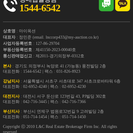
1544-6542
상호명
: 마이옥션
대표자
: 정민준 (email. lnccorp433@my-auction.co.kr)
사업자등록번호
: 127-86-29704
부동산등록번호
: 제41150-2023-00040호
통신판매업신고
: 제2011-경기의정부-0312호
본사
: 경기도 의정부시 녹양로 41 (가능동) 풍전빌딩 2층
대표전화 : 1544-6542 | 팩스 : 031-826-8923
강남지사
: 서울특별시 서초구 서초대로 347 서초크로바타워 6층
대표전화 : 02-6952-4240 | 팩스 : 02-6952-4230
대전지사
: 대전시 서구 둔산로 123번길 43, PJ빌딩 302호
대표전화 : 042-716-3445 | 팩스 : 042-716-7366
부산지사
: 부산시 연제구 법원로32번길 9 고려빌딩 2층
대표전화 : 051-714-1454 | 팩스 : 051-714-1450
Copyright ⓒ 2010 L&C Real Estate Brokerage Firm Inc. All rights
reserved.