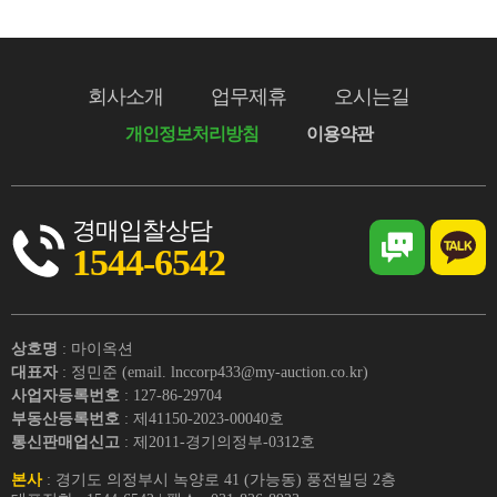
회사소개
업무제휴
오시는길
개인정보처리방침
이용약관
경매입찰상담
1544-6542
상호명
: 마이옥션
대표자
: 정민준 (email. lnccorp433@my-auction.co.kr)
사업자등록번호
: 127-86-29704
부동산등록번호
: 제41150-2023-00040호
통신판매업신고
: 제2011-경기의정부-0312호
본사
: 경기도 의정부시 녹양로 41 (가능동) 풍전빌딩 2층