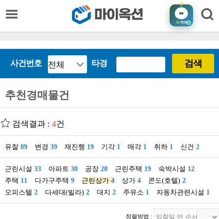
AI
챗봇
검색
사건번호
타경
추천경매물건
검색결과 :
4
건
유찰
89
변경
39
재진행
19
기각
1
매각
1
취하
1
신건
2
근린시설
33
아파트
30
공장
20
근린주택
19
숙박시설
12
주택
11
다가구주택
9
근린상가
4
상가
4
콘도(호텔)
2
오피스텔
2
다세대(빌라)
2
대지
2
주유소
1
자동차관련시설
1
정렬방법 :