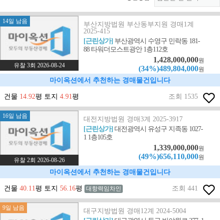
14일 남음
부산지방법원 부산동부지원 경매1계
2025-415
[근린상가]
부산광역시 수영구 민락동 181-
88 타워더모스트광안 1층112호
1,428,000,000
원
유찰 3회 2026-08-24
(34%)489,804,000
원
마이옥션에서 추천하는 경매물건입니다
건물
14.92
평 토지
4.91
평
조회 1535
16일 남음
대전지방법원 경매3계 2025-3917
[근린상가]
대전광역시 유성구 지족동 1027-
1 1층105호
1,339,000,000
원
(49%)656,110,000
원
유찰 2회 2026-08-26
마이옥션에서 추천하는 경매물건입니다
건물
40.11
평 토지
56.16
평
조회 441
대항력임차인
9일 남음
대구지방법원 경매12계 2024-5004