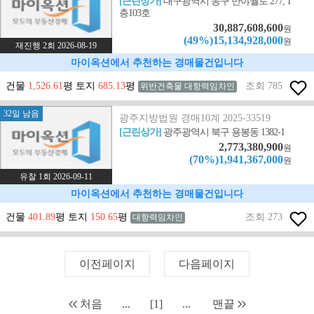
[근린상가]
대구광역시 동구 반야월로 277, 1
층103호
30,887,608,600
원
(49%)15,134,928,000
원
재진행 2회 2026-08-19
마이옥션에서 추천하는 경매물건입니다
건물
1,526.61
평 토지
685.13
평
조회 785
위반건축물 대항력임차인
32일 남음
광주지방법원 경매10계 2025-33519
[근린상가]
광주광역시 북구 용봉동 1382-1
2,773,380,900
원
(70%)1,941,367,000
원
유찰 1회 2026-09-11
마이옥션에서 추천하는 경매물건입니다
건물
401.89
평 토지
150.65
평
조회 273
대항력임차인
이전페이지
다음페이지
처음
...
[1]
...
맨끝