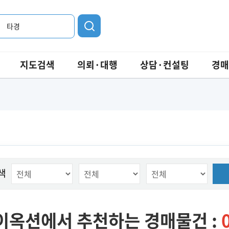
타경
지도검색
의뢰·대행
상담·컨설팅
경매
색
이옥션에서 추천하는 경매물건 :