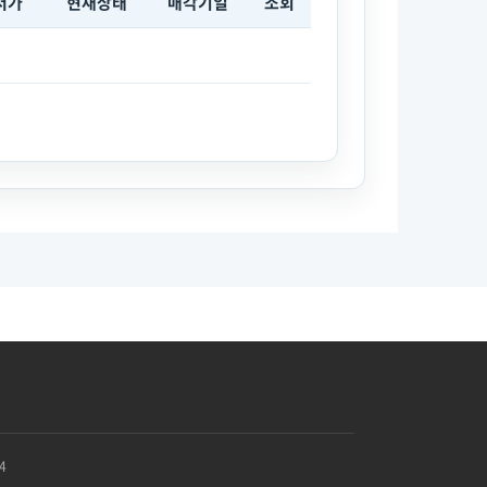
저가
현재상태
매각기일
조회
4