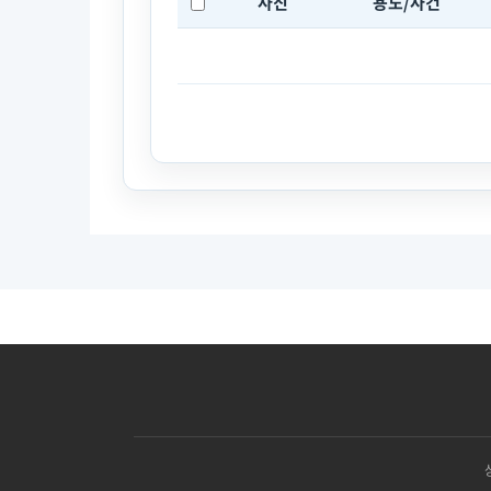
사진
용도/사건