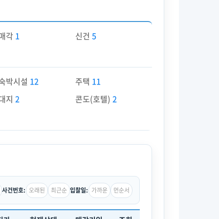
매각
1
신건
5
숙박시설
12
주택
11
대지
2
콘도(호텔)
2
오래된
최근순
가까운
먼순서
사건번호:
입찰일: