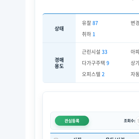
유찰
87
변
상태
취하
1
근린시설
33
아
경매
다가구주택
9
상
용도
오피스텔
2
자
관심등록
조회수: