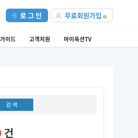
로 그 인
무료회원가입
가이드
고객지원
마이옥션TV
검 색
0
건