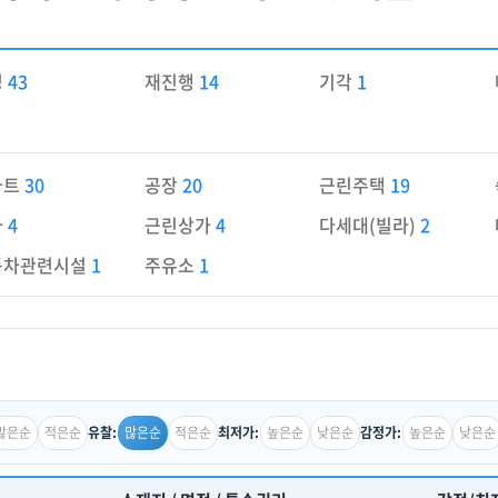
경
43
재진행
14
기각
1
파트
30
공장
20
근린주택
19
가
4
근린상가
4
다세대(빌라)
2
동차관련시설
1
주유소
1
많은순
적은순
많은순
적은순
높은순
낮은순
높은순
낮은순
유찰:
최저가:
감정가: