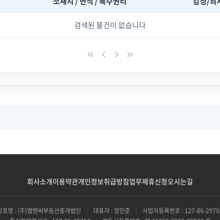
소재지 / 면적 / 특수권리
감정/최
검색된 물건이 없습니다
회사소개
이용약관
개인정보취급방침
업무제휴신청
오시는길
상호명 : (주)엘앤씨부동산중개법인
|
대표자 : 정민준
|
사업자등록번호 : 127-86-2970