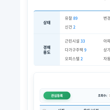
유찰
89
변
상태
신건
2
근린시설
33
아
경매
다가구주택
9
상
용도
오피스텔
2
자
관심등록
조회수: