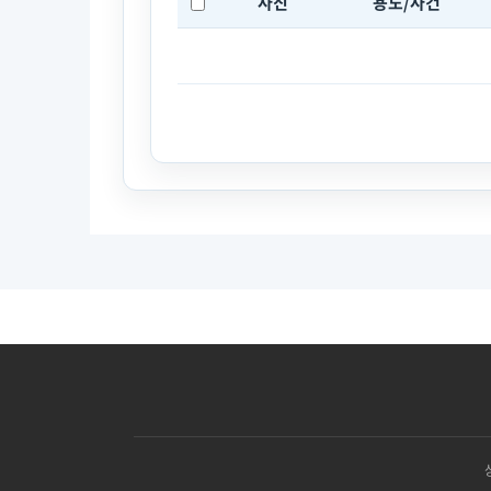
사진
용도/사건