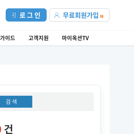
로 그 인
무료회원가입
가이드
고객지원
마이옥션TV
검 색
0
건