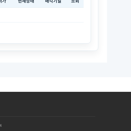
저가
현재상태
매각기일
조회
4