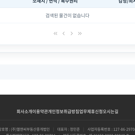
소재지 / 면적 / 특수권리
감정/최
검색된 물건이 없습니다
회사소개
이용약관
개인정보취급방침
업무제휴신청
오시는길
상호명 : (주)엘앤씨부동산중개법인
|
대표자 : 정민준
|
사업자등록번호 : 127-86-2970