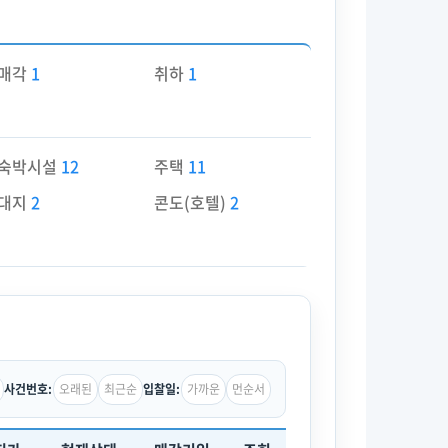
매각
1
취하
1
숙박시설
12
주택
11
대지
2
콘도(호텔)
2
오래된
최근순
가까운
먼순서
사건번호:
입찰일: