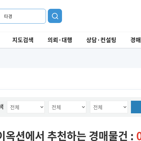
타경
지도검색
의뢰·대행
상담·컨설팅
경매
색
이옥션에서 추천하는 경매물건 :