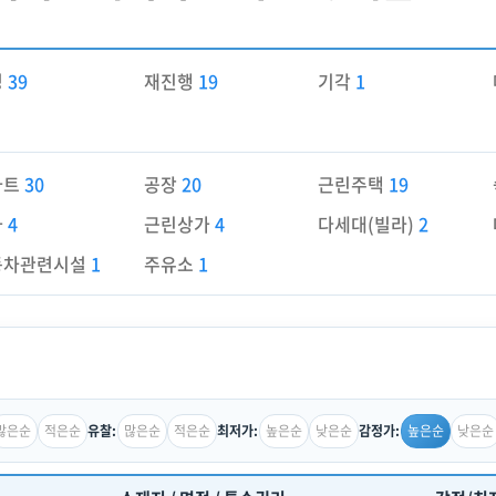
경
39
재진행
19
기각
1
파트
30
공장
20
근린주택
19
가
4
근린상가
4
다세대(빌라)
2
동차관련시설
1
주유소
1
많은순
적은순
많은순
적은순
높은순
낮은순
높은순
낮은순
유찰:
최저가:
감정가: