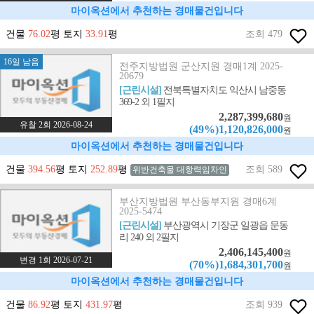
마이옥션에서 추천하는 경매물건입니다
건물
76.02
평 토지
33.91
평
조회 479
16일 남음
전주지방법원 군산지원 경매1계 2025-
20679
[근린시설]
전북특별자치도 익산시 남중동
369-2 외 1필지
2,287,399,680
원
유찰 2회 2026-08-24
(49%)1,120,826,000
원
마이옥션에서 추천하는 경매물건입니다
건물
394.56
평 토지
252.89
평
조회 589
위반건축물 대항력임차인
부산지방법원 부산동부지원 경매6계
2025-5474
[근린시설]
부산광역시 기장군 일광읍 문동
리 240 외 2필지
2,406,145,400
원
변경 1회 2026-07-21
(70%)1,684,301,700
원
마이옥션에서 추천하는 경매물건입니다
건물
86.92
평 토지
431.97
평
조회 939