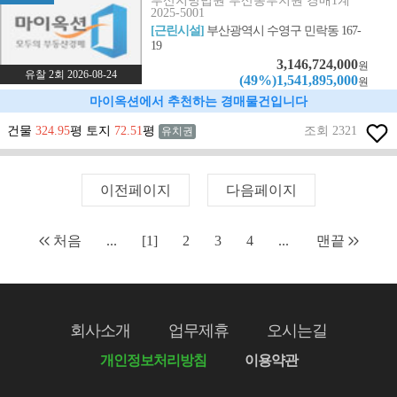
부산지방법원 부산동부지원 경매1계
2025-5001
[근린시설]
부산광역시 수영구 민락동 167-
19
3,146,724,000
원
유찰 2회 2026-08-24
(49%)1,541,895,000
원
마이옥션에서 추천하는 경매물건입니다
건물
324.95
평 토지
72.51
평
조회 2321
유치권
이전페이지
다음페이지
처음
...
[1]
2
3
4
...
맨끝
회사소개
업무제휴
오시는길
개인정보처리방침
이용약관