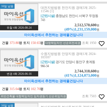
16일 남음
대전지방법원 천안지원 경매3계 2025-
11546 [1]
[근린시설]
충청남도 천안시 서북구 두정동
743
2,512,570,600
원
유찰 4회 2026-08-24
(49%)1,231,159,000
원
마이옥션에서 추천하는 경매물건입니다
건물
373.80
평 토지
150.65
평
조회 1950
대항력임차인 선순위전세권
수원지방법원 안양지원 경매1계 2024-
103107
[근린시설]
경기도 안양시 동안구 호계동
966-34
2,744,318,600
원
변경 4회 2026-06-16
(41%)1,124,073,000
원
마이옥션에서 추천하는 경매물건입니다
건물
315.04
평 토지
102.70
평
조회 7503
위반건축물 대항력임차인 임차권등기 선순위임차권
16일 남음