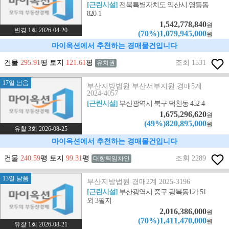
[근린시설]
전북특별자치도 익산시 영등동
820-1
1,542,778,840
원
변경 1회 2026-04-20
(70%)1,079,945,000
원
마이옥션에서 추천하는 경매물건입니다
건물
295.91
평 토지
121.61
평
조회 1531
유치권
17일 남음
부산지방법원 부산서부지원 경매5계
2024-4057
[근린시설]
부산광역시 북구 덕천동 452-4
1,675,296,620
원
(49%)820,895,000
원
유찰 3회 2026-08-25
마이옥션에서 추천하는 경매물건입니다
건물
240.59
평 토지
99.31
평
조회 2289
대항력임차인
13일 남음
부산지방법원 경매2계 2025-3196
[근린시설]
부산광역시 중구 광복동1가 51
외 3필지
2,016,386,000
원
(70%)1,411,470,000
원
유찰 1회 2026-08-21