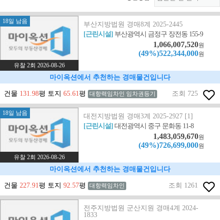
18일 남음
부산지방법원 경매8계 2025-2445
[근린시설]
부산광역시 금정구 장전동 155-9
1,066,007,520
원
(49%)522,344,000
원
유찰 2회 2026-08-26
마이옥션에서 추천하는 경매물건입니다
건물
131.98
평 토지
65.61
평
조회 725
대항력임차인 임차권등기
18일 남음
대전지방법원 경매3계 2025-2927 [1]
[근린시설]
대전광역시 중구 문화동 11-8
1,483,059,670
원
(49%)726,699,000
원
유찰 2회 2026-08-26
마이옥션에서 추천하는 경매물건입니다
건물
227.91
평 토지
92.57
평
조회 1261
대항력임차인
전주지방법원 군산지원 경매4계 2024-
1833