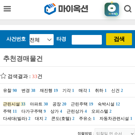
AI
챗봇
검색
사건번호
타경
추천경매물건
검색결과 :
33
건
유찰
90
변경
38
재진행
19
기각
1
매각
1
취하
1
신건
2
근린시설
33
아파트
30
공장
20
근린주택
19
숙박시설
12
주택
11
다가구주택
9
상가
4
근린상가
4
오피스텔
2
다세대(빌라)
2
대지
2
콘도(호텔)
2
주유소
1
자동차관련시설
1
정렬방법 :