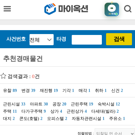
AI
챗봇
검색
사건번호
타경
추천경매물건
검색결과 :
0
건
유찰
89
변경
39
재진행
19
기각
1
매각
1
취하
1
신건
2
근린시설
33
아파트
30
공장
20
근린주택
19
숙박시설
12
주택
11
다가구주택
9
상가
4
근린상가
4
다세대(빌라)
2
대지
2
콘도(호텔)
2
오피스텔
2
자동차관련시설
1
주유소
1
정렬방법 :