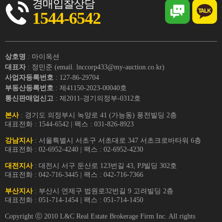
경매입찰상담
1544-6542
상호명
: 마이옥션
대표자
: 정민준 (email. lnccorp433@my-auction.co.kr)
사업자등록번호
: 127-86-29704
부동산등록번호
: 제41150-2023-00040호
통신판매업신고
: 제2011-경기의정부-0312호
본사
: 경기도 의정부시 녹양로 41 (가능동) 풍전빌딩 2층
대표전화 : 1544-6542 | 팩스 : 031-826-8923
강남지사
: 서울특별시 서초구 서초대로 347 서초크로바타워 6층
대표전화 : 02-6952-4240 | 팩스 : 02-6952-4230
대전지사
: 대전시 서구 둔산로 123번길 43, PJ빌딩 302호
대표전화 : 042-716-3445 | 팩스 : 042-716-7366
부산지사
: 부산시 연제구 법원로32번길 9 고려빌딩 2층
대표전화 : 051-714-1454 | 팩스 : 051-714-1450
Copyright ⓒ 2010 L&C Real Estate Brokerage Firm Inc. All rights