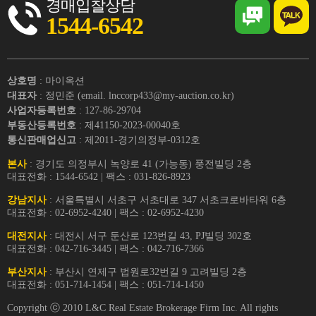
경매입찰상담
1544-6542
상호명
: 마이옥션
대표자
: 정민준 (email. lnccorp433@my-auction.co.kr)
사업자등록번호
: 127-86-29704
부동산등록번호
: 제41150-2023-00040호
통신판매업신고
: 제2011-경기의정부-0312호
본사
: 경기도 의정부시 녹양로 41 (가능동) 풍전빌딩 2층
대표전화 : 1544-6542 | 팩스 : 031-826-8923
강남지사
: 서울특별시 서초구 서초대로 347 서초크로바타워 6층
대표전화 : 02-6952-4240 | 팩스 : 02-6952-4230
대전지사
: 대전시 서구 둔산로 123번길 43, PJ빌딩 302호
대표전화 : 042-716-3445 | 팩스 : 042-716-7366
부산지사
: 부산시 연제구 법원로32번길 9 고려빌딩 2층
대표전화 : 051-714-1454 | 팩스 : 051-714-1450
Copyright ⓒ 2010 L&C Real Estate Brokerage Firm Inc. All rights