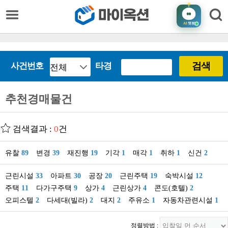
AI
챗봇
검색
사건번호
타경
추천경매물건
검색결과 :
0
건
유찰
89
변경
39
재진행
19
기각
1
매각
1
취하
1
신건
2
근린시설
33
아파트
30
공장
20
근린주택
19
숙박시설
12
주택
11
다가구주택
9
상가
4
근린상가
4
콘도(호텔)
2
오피스텔
2
다세대(빌라)
2
대지
2
주유소
1
자동차관련시설
1
정렬방법 :