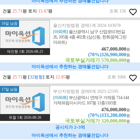
마이옥션에서 추천하는 경매물건입니다
건물
25.71
평 토지
15.67
평
조회 156
16일 남음
울산지방법원 경매1계 2024-103078
[아파트]
울산광역시 남구 산업로613번길
26, 105동 4층 402호 (삼산동, 한화꿈에그린
아파트)
467,000,000
원
재진행 1회 2026-08-25
(70%)326,900,000
원
국토부실거래가 570,000,000
원
마이옥션에서 추천하는 경매물건입니다
건물
25.71
평 [
32평형
] 토지
12.85
평
조회 1066
17일 남음
부산지방법원 경매8계 2025-22195
[아파트]
부산광역시 연제구 거제동 714-144
거제유림아시아드 107동 11층1103호
476,000,000
원
(70%)333,200,000
원
유찰 1회 2026-08-26
국토부실거래가 320,000,000
원
공시지가 2~3억
마이옥션에서 추천하는 경매물건입니다