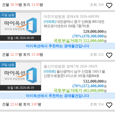
건물
39.59
평 토지
13.95
평
조회 319
31일 남음
대전지방법원 경매4계 2026-600599
[아파트]
대전광역시 중구 선화동 895 대전
해모로더센트라 104동 7층701호
529,000,000
원
(70%)370,300,000
원
유찰 1회 2026-09-09
국토부실거래가 552,000,000
원
마이옥션에서 추천하는 경매물건입니다
건물
22.37
평 토지
13.30
평
조회 153
10일 남음
울산지방법원 경매7계 2026-10029
[아파트]
울산광역시 남구 신정동 1165-3 울
산문수로동문디이스트 101동 8층804호
532,000,000
원
(70%)372,400,000
원
유찰 1회 2026-08-19
국토부실거래가 465,000,000
원
마이옥션에서 추천하는 경매물건입니다
건물
22.61
평 토지
3.87
평
조회 314