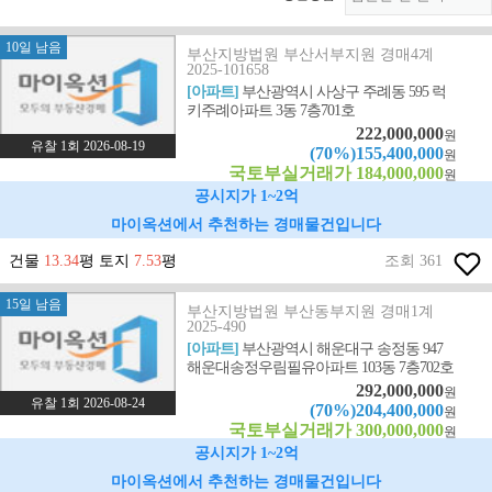
10일 남음
부산지방법원 부산서부지원 경매4계
2025-101658
[아파트]
부산광역시 사상구 주례동 595 럭
키주례아파트 3동 7층701호
222,000,000
원
유찰 1회 2026-08-19
(70%)155,400,000
원
국토부실거래가 184,000,000
원
공시지가 1~2억
마이옥션에서 추천하는 경매물건입니다
건물
13.34
평 토지
7.53
평
조회 361
15일 남음
부산지방법원 부산동부지원 경매1계
2025-490
[아파트]
부산광역시 해운대구 송정동 947
해운대송정우림필유아파트 103동 7층702호
292,000,000
원
유찰 1회 2026-08-24
(70%)204,400,000
원
국토부실거래가 300,000,000
원
공시지가 1~2억
마이옥션에서 추천하는 경매물건입니다