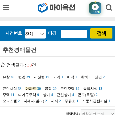
AI
챗봇
검색
사건번호
타경
추천경매물건
검색결과 :
30
건
유찰
89
변경
39
재진행
19
기각
1
매각
1
취하
1
신건
2
근린시설
33
아파트
30
공장
20
근린주택
19
숙박시설
12
주택
11
다가구주택
9
상가
4
근린상가
4
콘도(호텔)
2
오피스텔
2
다세대(빌라)
2
대지
2
주유소
1
자동차관련시설
1
정렬방법 :