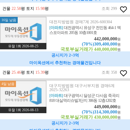
건물
22.58
평 토지
15.98
평
조회 299
16일 남음
대전지방법원 경매7계 2026-600304
[아파트]
대전광역시 유성구 전민동 464-1 엑
스포아파트 205동 10층1001호
442,000,000
원
(70%)309,400,000
원
유찰 1회 2026-08-25
국토부실거래가 440,000,000
원
공시지가 2~3억
마이옥션에서 추천하는 경매물건입니다
건물
25.46
평 토지
15.39
평
조회 358
4일 남음
대구지방법원 대구서부지원 경매6계
2025-32263
[아파트]
대구광역시 달성군 다사읍 죽곡리
818 대실역리슈빌3단지 306동 12층1202호
449,000,000
원
유찰 1회 2026-08-13
(70%)314,300,000
원
국토부실거래가 430,000,000
원
공시지가 2~3억