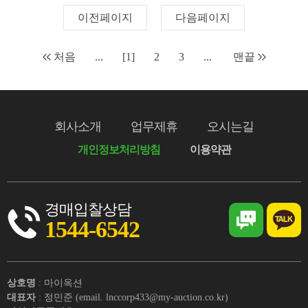
이전페이지
다음페이지
처음
...
[1]
2
3
...
맨끝
회사소개
업무제휴
오시는길
개인정보처리방침
이용약관
경매입찰상담
1544-6542
상호명
: 마이옥션
대표자
: 정민준 (email. lnccorp433@my-auction.co.kr)