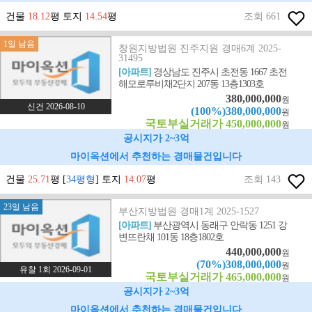
건물
18.12
평 토지
14.54
평
조회 661
1일 남음
창원지방법원 진주지원 경매6계 2025-
31495
[아파트]
경상남도 진주시 초전동 1667 초전
해모로루비채2단지 207동 13층1303호
380,000,000
원
신건 2026-08-10
(100%)380,000,000
원
국토부실거래가 450,000,000
원
공시지가 2~3억
마이옥션에서 추천하는 경매물건입니다
건물
25.71
평 [
34평형
] 토지
14.07
평
조회 143
23일 남음
부산지방법원 경매1계 2025-1527
[아파트]
부산광역시 동래구 안락동 1251 강
변뜨란채 101동 18층1802호
440,000,000
원
(70%)308,000,000
원
유찰 1회 2026-09-01
국토부실거래가 465,000,000
원
공시지가 2~3억
마이옥션에서 추천하는 경매물건입니다