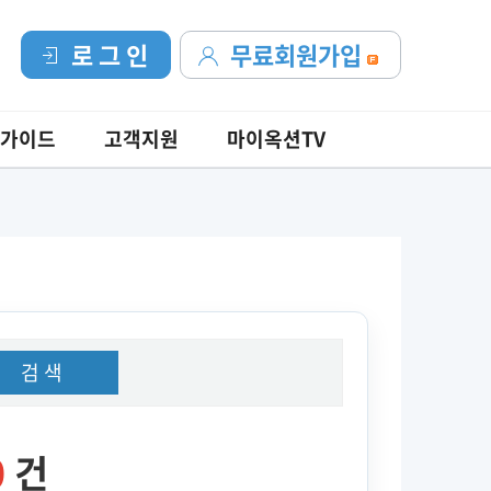
로 그 인
무료회원가입
가이드
고객지원
마이옥션TV
검 색
0
건