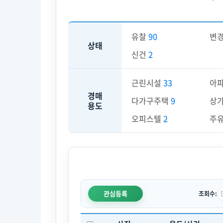
유찰
90
변
상태
신건
2
근린시설
33
아
경매
다가구주택
9
상
용도
오피스텔
2
주
관심등록
조회수: