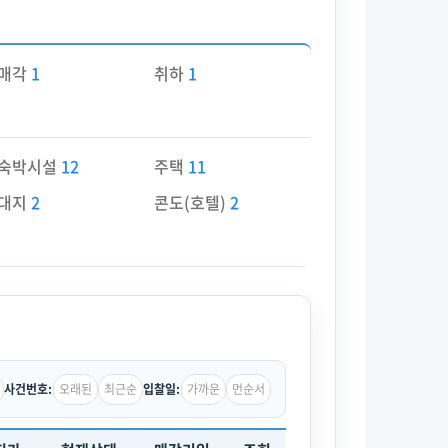
매각
1
취하
1
숙박시설
12
주택
11
대지
2
콘도(호텔)
2
오래된
최근순
가까운
먼순서
사건번호:
입찰일: