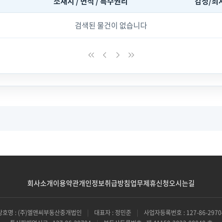
소재지 / 면적 / 특수권리
감정/최
검색된 물건이 없습니다
회사소개
이용약관
개인정보취급방침
업무제휴신청
오시는길
상호명 : (주)엘앤씨부동산중개법인
|
대표자 : 정민준
|
사업자등록번호 : 127-86-2970