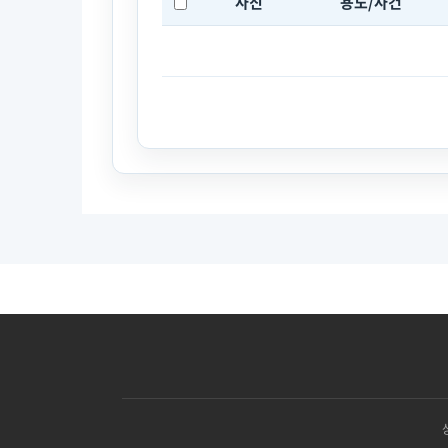
사진
용도/사건