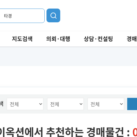
타경
지도검색
의뢰·대행
상담·컨설팅
경매
색
이옥션에서 추천하는 경매물건 :