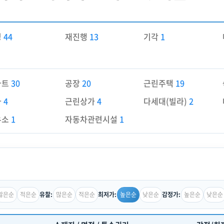
경
44
재진행
13
기각
1
파트
30
공장
20
근린주택
19
가
4
근린상가
4
다세대(빌라)
2
유소
1
자동차관련시설
1
많은순
적은순
많은순
적은순
높은순
낮은순
높은순
낮은순
유찰:
최저가:
감정가: