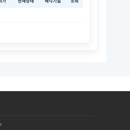
저가
현재상태
매각기일
조회
4