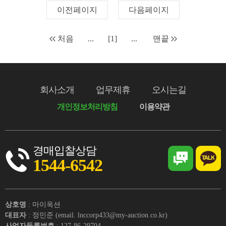
이전페이지
다음페이지
처음
...
[1]
...
맨끝
회사소개
업무제휴
오시는길
개인정보처리방침
이용약관
경매입찰상담
1544-6542
상호명
: 마이옥션
대표자
: 정민준 (email. lnccorp433@my-auction.co.kr)
사업자등록번호
: 127-86-29704