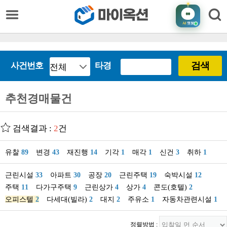
AI
챗봇
검색
사건번호
타경
추천경매물건
검색결과 :
2
건
유찰
89
변경
43
재진행
14
기각
1
매각
1
신건
3
취하
1
근린시설
33
아파트
30
공장
20
근린주택
19
숙박시설
12
주택
11
다가구주택
9
근린상가
4
상가
4
콘도(호텔)
2
오피스텔
2
다세대(빌라)
2
대지
2
주유소
1
자동차관련시설
1
정렬방법 :