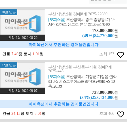
20일 남음
부산지방법원 경매8계 2025-22089
[오피스텔]
부산광역시 중구 중앙동4가 19
서린엘마르 센트로 뷰 14층103동1404호
173,000,000
원
(49%)84,770,000
원
유찰 2회 2026-08-26
마이옥션에서 추천하는 경매물건입니다
건물
7.40
평 토지
1.01
평
조회 153
32일 남음
부산지방법원 부산동부지원 경매2계
2025-445
[오피스텔]
부산광역시 기장군 기장읍 연화
리 375 베스트루이스해밀턴오션테라스 10
층1201호
유찰 3회 2026-09-07
738,000,000
원
(34%)253,134,000
원
마이옥션에서 추천하는 경매물건입니다
건물
24.13
평 토지
8.01
평
조회 466