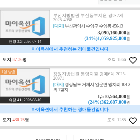
부산지방법원 부산동부지원 경매7계
2025-4958
[대지]
부산광역시 수영구 수영동 456-13
3,090,160,000
원
(34%)1,059,925,000
원
변경 3회 2026-07-14
마이옥션에서 추천하는 경매물건입니다
토지
87.36
평
조회 1866
1일 남음
창원지방법원 통영지원 경매6계 2025-
20971
[대지]
경상남도 거제시 일운면 망치리 104-2
외 1필지
1,510,564,000
원
유찰 4회 2026-08-10
(24%)362,687,000
원
마이옥션에서 추천하는 경매물건입니다
토지
430.76
평
조회 1285