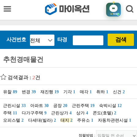
AI
챗봇
검색
사건번호
타경
추천경매물건
검색결과 :
2
건
유찰
89
변경
39
재진행
19
기각
1
매각
1
취하
1
신건
2
근린시설
33
아파트
30
공장
20
근린주택
19
숙박시설
12
주택
11
다가구주택
9
근린상가
4
상가
4
콘도(호텔)
2
오피스텔
2
다세대(빌라)
2
대지
2
주유소
1
자동차관련시설
1
정렬방법 :