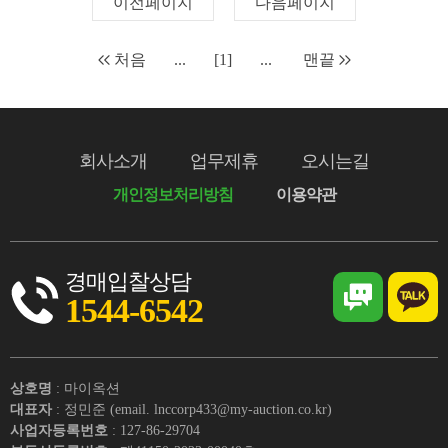
이전페이지
다음페이지
처음
...
[1]
...
맨끝
회사소개
업무제휴
오시는길
개인정보처리방침
이용약관
경매입찰상담
1544-6542
상호명
: 마이옥션
대표자
: 정민준 (email. lnccorp433@my-auction.co.kr)
사업자등록번호
: 127-86-29704